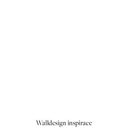
50%*
s Plakát
Vintage Surgeonfish Plakát
Od 92 Kč
184 Kč
Walldesign inspirace