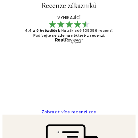
Recenze zákazníků
VYNIKAJÍCÍ
4.4 z 5 hvězdiček
Na základě 108386 recenzí.
Podívejte se zde na některé z recenzí.
Ověřený kupující
Recenze
zákazníků
Perfection
3 dub
Lucia D
Zobrazit více recenzí zde