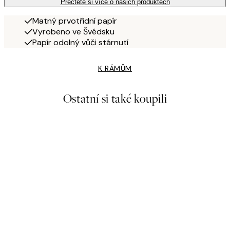
Přečtěte si více o našich produktech
Matný prvotřídní papír
Vyrobeno ve Švédsku
Papír odolný vůči stárnutí
K RÁMŮM
Ostatní si také koupili