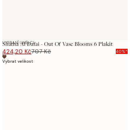
VYBRANÍ UMĚLCI
Shatha Al Dafai - Out Of Vase Blooms 6 Plakát
424,20 Kč
707 Kč
40%*
Vybrat velikost