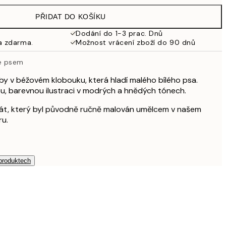
499 Kč
PŘIDAT DO KOŠÍKU
462,50 Kč
925 Kč
Dodání do 1-3 prac. Dnů
a zdarma.
Možnost vrácení zboží do 90 dnů
1 307,50 Kč
2 615 Kč
e psem
oby v béžovém klobouku, která hladí malého bílého psa.
, barevnou ilustraci v modrých a hnědých tónech.
akát, který byl původně ručně malován umělcem v našem
ru.
 produktech