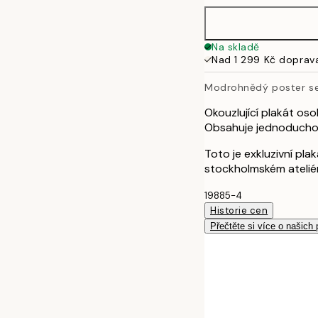
50x70 cm
Na skladě
Nad 1 299 Kč doprav
100x150 cm
Modrohnědý poster s
Okouzlující plakát os
Obsahuje jednoduchou
Toto je exkluzivní pl
stockholmském atelié
19885-4
Historie cen
Přečtěte si více o našich