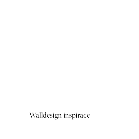
50%*
There Are No Rules Plakát
Od 92 Kč
184 Kč
Walldesign inspirace