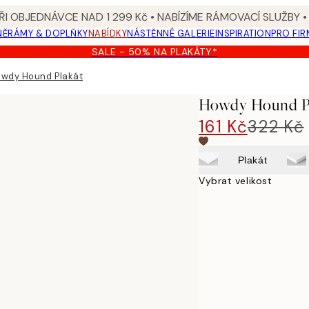
I OBJEDNÁVCE NAD 1 299 Kč • NABÍZÍME RÁMOVACÍ SLUŽBY •
NĚ
RÁMY & DOPLŇKY
NABÍDKY
NÁSTĚNNÉ GALERIE
INSPIRATION
PRO FIR
SALE - 50% NA PLAKÁTY*
wdy Hound Plakát
Howdy Hound P
161 Kč
322 Kč
Plakát
Vybrat velikost