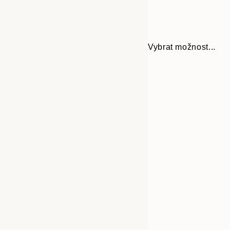
Vybrat možnost...
Frame
21x30 cm
options
30x40 cm