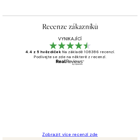
Recenze zákazníků
VYNIKAJÍCÍ
4.4 z 5 hvězdiček
Na základě 108386 recenzí.
Podívejte se zde na některé z recenzí.
Ověřený kupující
Recenze
zákazníků
Perfection
3 dub
Lucia D
Zobrazit více recenzí zde