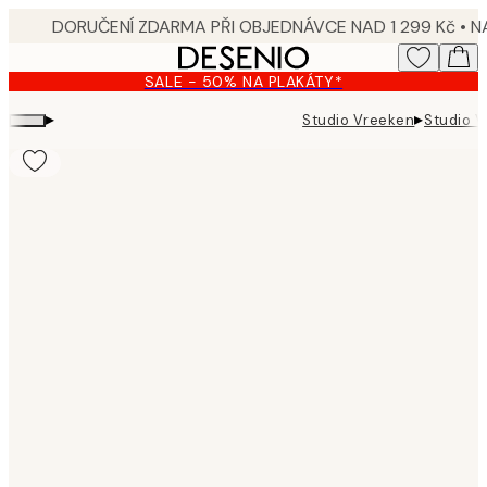
Skip
to
main
SALE - 50% NA PLAKÁTY*
content.
▸
▸
Studio Vreeken
Studio V
Product
images