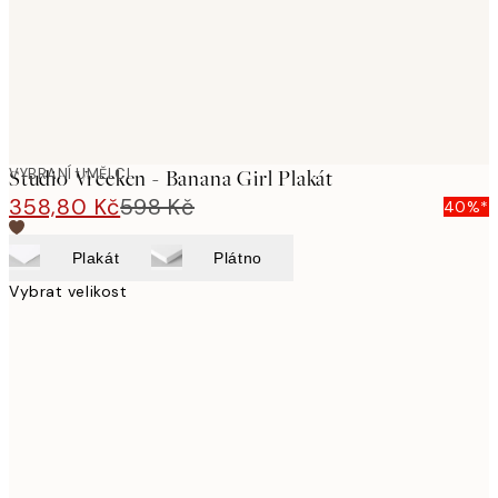
VYBRANÍ UMĚLCI
Studio Vreeken - Banana Girl Plakát
358,80 Kč
598 Kč
40%*
Plakát
Plátno
Vybrat velikost