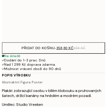
97
1 569
100x150 cm
2 61
Frame
options
PŘIDAT DO KOŠÍKU
-
358,80 KČ
598 KČ
Na skladě
Dodání do 1-3 prac. Dnů
Nad 1 299 Kč doprava zdarma.
Možnost vrácení zboží do 90 dnů
POPIS VÝROBKU
Abstraktní Figura Poster
Plakát zobrazující osobu v bílém klobouku a pruhovaných
šatech, držící banány na hnědém a modrém pozadí.
Umělec: Studio Vreeken