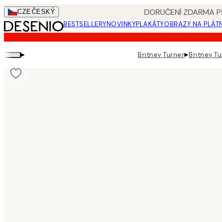
Skip
DORUČENÍ ZDARMA PŘ
CZE
ČESKÝ
to
BESTSELLERY
NOVINKY
PLAKÁTY
OBRAZY NA PLÁT
main
content.
▸
▸
Britney Turner
Britney Tu