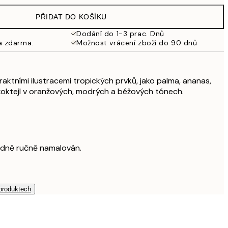
979 Kč
PŘIDAT DO KOŠÍKU
Dodání do 1-3 prac. Dnů
a zdarma.
Možnost vrácení zboží do 90 dnů
raktními ilustracemi tropických prvků, jako palma, ananas,
 koktejl v oranžových, modrých a béžových tónech.
odně ručně namalován.
 produktech