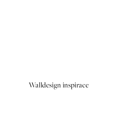
50%*
Vintage Mackerel Plakát
Od 92 Kč
184 Kč
Walldesign inspirace