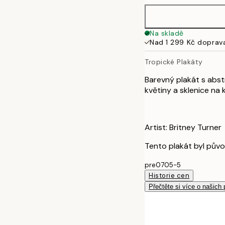
Na skladě
Nad 1 299 Kč doprav
Tropické Plakáty
Barevný plakát s abst
květiny a sklenice na
Artist: Britney Turner
Tento plakát byl pův
pre0705-5
Historie cen
Přečtěte si více o našich