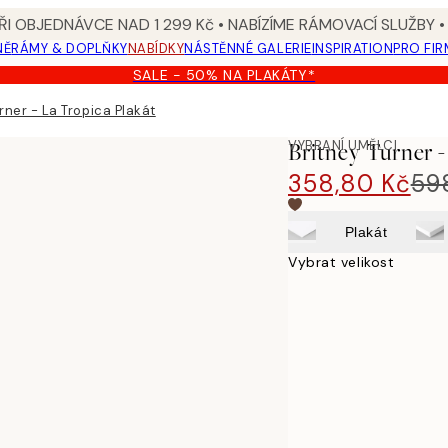
I OBJEDNÁVCE NAD 1 299 Kč • NABÍZÍME RÁMOVACÍ SLUŽBY •
NĚ
RÁMY & DOPLŇKY
NABÍDKY
NÁSTĚNNÉ GALERIE
INSPIRATION
PRO FIR
SALE - 50% NA PLAKÁTY*
rner - La Tropica Plakát
VYBRANÍ UMĚLCI
Britney Turner -
358,80 Kč
59
Plakát
Vybrat velikost