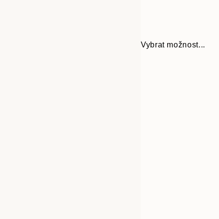
Vybrat možnost...
Frame
30x40 cm
options
50x70 cm