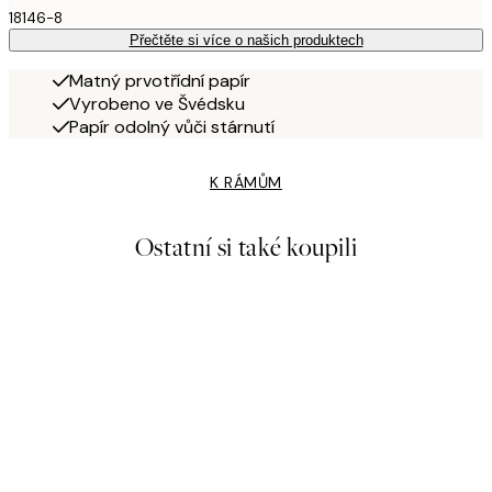
18146-8
Přečtěte si více o našich produktech
Matný prvotřídní papír
Vyrobeno ve Švédsku
Papír odolný vůči stárnutí
K RÁMŮM
Ostatní si také koupili