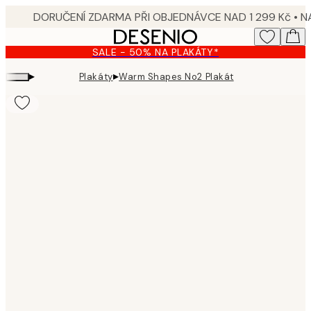
Skip
to
main
SALE - 50% NA PLAKÁTY*
content.
▸
▸
Plakáty
Warm Shapes No2 Plakát
Product
images