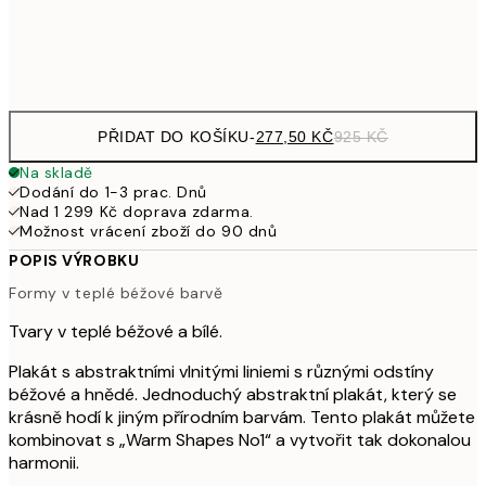
Frame
options
PŘIDAT DO KOŠÍKU
-
277,50 KČ
925 KČ
Na skladě
Dodání do 1-3 prac. Dnů
Nad 1 299 Kč doprava zdarma.
Možnost vrácení zboží do 90 dnů
POPIS VÝROBKU
Formy v teplé béžové barvě
Tvary v teplé béžové a bílé.
Plakát s abstraktními vlnitými liniemi s různými odstíny
béžové a hnědé. Jednoduchý abstraktní plakát, který se
krásně hodí k jiným přírodním barvám. Tento plakát můžete
kombinovat s „Warm Shapes No1“ a vytvořit tak dokonalou
harmonii.