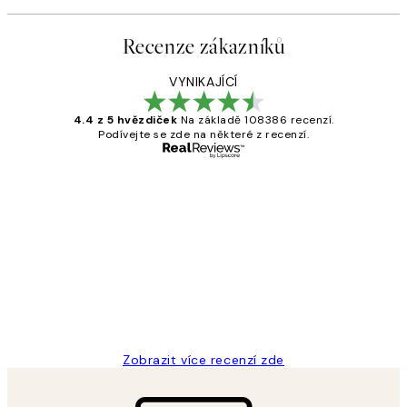
Recenze zákazníků
VYNIKAJÍCÍ
4.4 z 5 hvězdiček
Na základě 108386 recenzí.
Podívejte se zde na některé z recenzí.
Ověřený kupující
Recenze
zákazníků
Perfection
3 dub
Lucia D
Zobrazit více recenzí zde