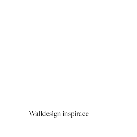
50%*
Dogue No2 Plakát
Od 92 Kč
184 Kč
Walldesign inspirace