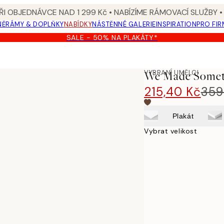
I OBJEDNÁVCE NAD 1 299 Kč • NABÍZÍME RÁMOVACÍ SLUŽBY •
NĚ
RÁMY & DOPLŇKY
NABÍDKY
NÁSTĚNNÉ GALERIE
INSPIRATION
PRO FIR
SALE - 50% NA PLAKÁTY*
kát
VYBRANÍ UMĚLCI
We Made Somethi
215,40 Kč
359
Plakát
Vybrat velikost