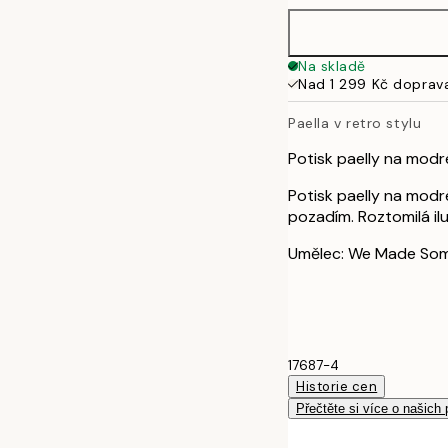
40x50 cm
Na skladě
Nad 1 299 Kč doprav
50x70 cm
Paella v retro stylu
Potisk paelly na mod
Potisk paelly na mod
pozadím. Roztomilá ilu
Umělec: We Made Som
17687-4
Historie cen
Přečtěte si více o našich