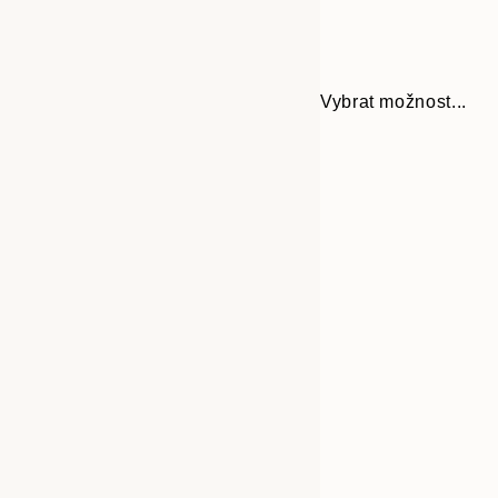
Vybrat možnost...
Frame
21x30 cm
options
30x40 cm