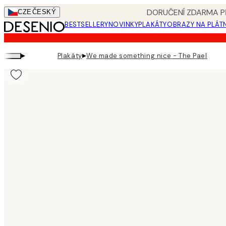
Skip
DORUČENÍ ZDARMA PŘ
CZE
ČESKÝ
to
BESTSELLERY
NOVINKY
PLAKÁTY
OBRAZY NA PLÁT
main
content.
▸
▸
Plakáty
We made something nice - The Paella Pla