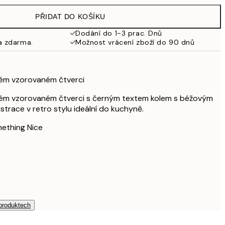
598 Kč
PŘIDAT DO KOŠÍKU
424,20 Kč
707 Kč
Dodání do 1-3 prac. Dnů
a zdarma.
Možnost vrácení zboží do 90 dnů
587,40 Kč
979 Kč
rém vzorovaném čtverci
rém vzorovaném čtverci s černým textem kolem s béžovým
strace v retro stylu ideální do kuchyně.
ething Nice
 produktech