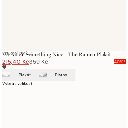
VYBRANÍ UMĚLCI
We Made Something Nice - The Ramen Plakát
215,40 Kč
359 Kč
40%*
Plakát
Plátno
Vybrat velikost