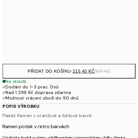
358,80
30x40 cm
59
587,40
50x70 cm
97
Frame
options
PŘIDAT DO KOŠÍKU
-
215,40 KČ
359 KČ
Na skladě
Dodání do 1-3 prac. Dnů
Nad 1 299 Kč doprava zdarma.
Možnost vrácení zboží do 90 dnů
POPIS VÝROBKU
Plakát Ramen v oranžové a béžové barvě
Ramen potisk v retro barvách
Vzdejte hold svému oblíbenému japonskému jídlu tímto