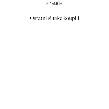
K RÁMŮM
Ostatní si také koupili