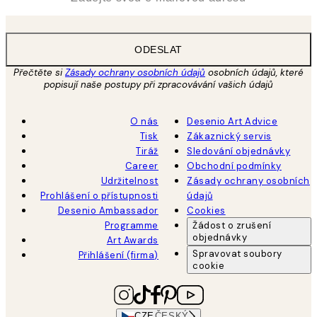
ODESLAT
Přečtěte si
Zásady ochrany osobních údajů
osobních údajů, které
popisují naše postupy při zpracovávání vašich údajů
O nás
Desenio Art Advice
Tisk
Zákaznický servis
Tiráž
Sledování objednávky
Career
Obchodní podmínky
Udržitelnost
Zásady ochrany osobních
Prohlášení o přístupnosti
údajů
Desenio Ambassador
Cookies
Programme
Žádost o zrušení
objednávky
Art Awards
Spravovat soubory
Přihlášení (firma)
cookie
CZE
ČESKÝ