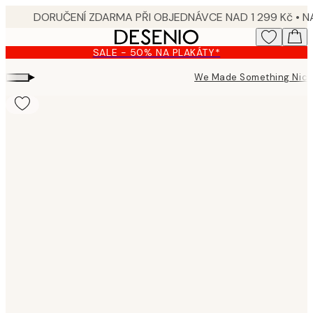
Skip
to
main
SALE - 50% NA PLAKÁTY*
content.
▸
We Made Something Nic
Product
images