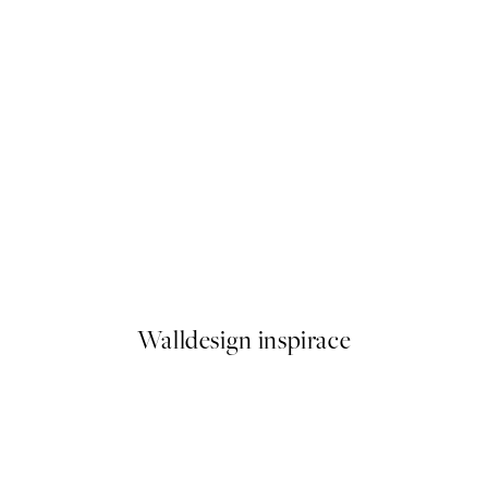
50%*
Meowmen Dinner Plakát
Od 92 Kč
184 Kč
Walldesign inspirace