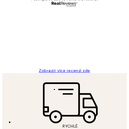
Ověřený kupující
Recenze
zákazníků
Perfection
3 dub
Lucia D
Zobrazit více recenzí zde
RYCHLÉ