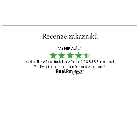
Recenze zákazníků
VYNIKAJÍCÍ
4.4 z 5 hvězdiček
Na základě 108386 recenzí.
Podívejte se zde na některé z recenzí.
Ověřený kupující
Recenze
zákazníků
Perfection
3 dub
Lucia D