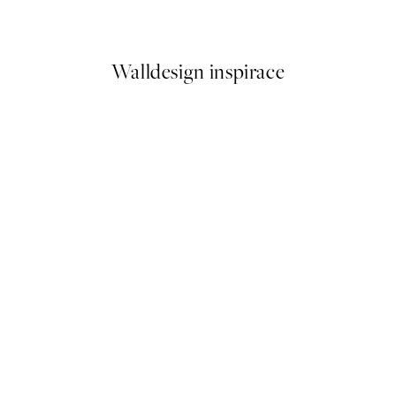
Od 161 Kč
322 Kč
Walldesign inspirace