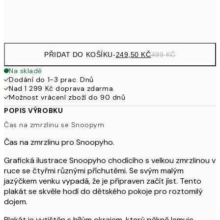
Frame
options
PŘIDAT DO KOŠÍKU
-
249,50 KČ
499 KČ
Na skladě
Dodání do 1-3 prac. Dnů
Nad 1 299 Kč doprava zdarma.
Možnost vrácení zboží do 90 dnů
POPIS VÝROBKU
Čas na zmrzlinu se Snoopym
Čas na zmrzlinu pro Snoopyho.
Grafická ilustrace Snoopyho chodícího s velkou zmrzlinou v
ruce se čtyřmi různými příchutěmi. Se svým malým
jazýčkem venku vypadá, že je připraven začít jíst. Tento
plakát se skvěle hodí do dětského pokoje pro roztomilý
dojem.
Plakát je vytištěn s bílým okrajem, který pěkně lemuje