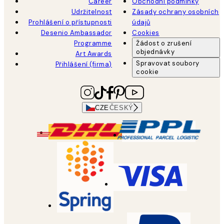
Career
Obchodní podmínky
Udržitelnost
Zásady ochrany osobních
Prohlášení o přístupnosti
údajů
Desenio Ambassador
Cookies
Programme
Žádost o zrušení
objednávky
Art Awards
Spravovat soubory
Přihlášení (firma)
cookie
CZE
ČESKÝ