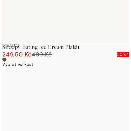
PEANUTS
Snoopy Eating Ice Cream Plakát
249,50 Kč
499 Kč
50%*
Vybrat velikost