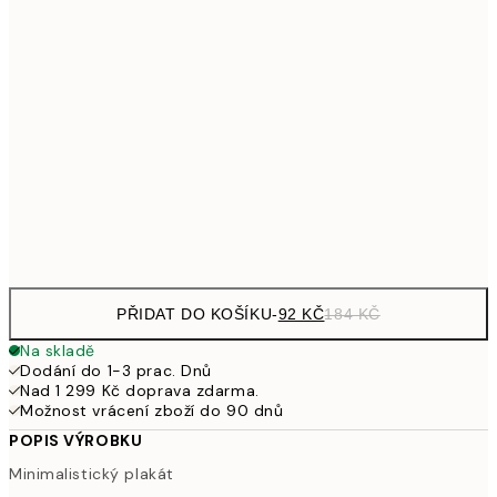
161
21x30 cm
32
249,50
30x40 cm
49
462,50
50x70 cm
92
Frame
options
PŘIDAT DO KOŠÍKU
-
92 KČ
184 KČ
Na skladě
Dodání do 1-3 prac. Dnů
Nad 1 299 Kč doprava zdarma.
Možnost vrácení zboží do 90 dnů
POPIS VÝROBKU
Minimalistický plakát