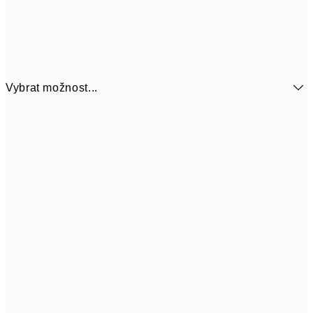
Vybrat možnost...
92
13x18 cm
18