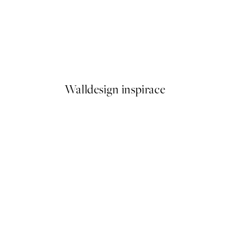
50%*
Shut Up Plakát
Od 92 Kč
184 Kč
Walldesign inspirace