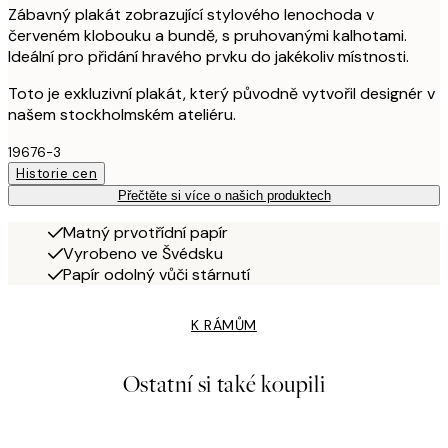
Zábavný plakát zobrazující stylového lenochoda v
červeném klobouku a bundě, s pruhovanými kalhotami.
Ideální pro přidání hravého prvku do jakékoliv místnosti.
Toto je exkluzivní plakát, který původně vytvořil designér v
našem stockholmském ateliéru.
19676-3
Historie cen
Přečtěte si více o našich produktech
Matný prvotřídní papír
Vyrobeno ve Švédsku
Papír odolný vůči stárnutí
K RÁMŮM
Ostatní si také koupili