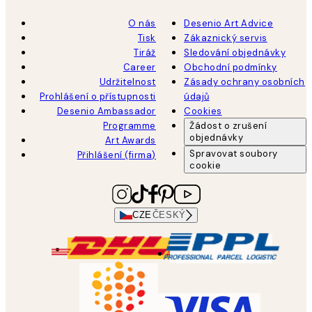
O nás
Desenio Art Advice
Tisk
Zákaznický servis
Tiráž
Sledování objednávky
Career
Obchodní podmínky
Udržitelnost
Zásady ochrany osobních
Prohlášení o přístupnosti
údajů
Desenio Ambassador
Cookies
Programme
Žádost o zrušení
objednávky
Art Awards
Spravovat soubory
Přihlášení (firma)
cookie
CZE
ČESKÝ