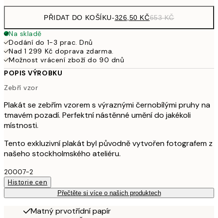
PŘIDAT DO KOŠÍKU
-
326,50 KČ
653 KČ
Na skladě
Dodání do 1-3 prac. Dnů
Nad 1 299 Kč doprava zdarma.
Možnost vrácení zboží do 90 dnů
POPIS VÝROBKU
Zebří vzor
Plakát se zebřím vzorem s výraznými černobílými pruhy na
tmavém pozadí. Perfektní nástěnné umění do jakékoli
místnosti.
Tento exkluzivní plakát byl původně vytvořen fotografem z
našeho stockholmského ateliéru.
20007-2
Historie cen
Přečtěte si více o našich produktech
Matný prvotřídní papír