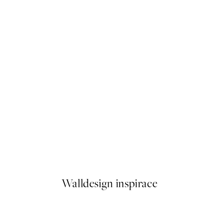
50%*
 Plakát
Whispers and Wine Plakát
Od 299 Kč
598 Kč
Walldesign inspirace