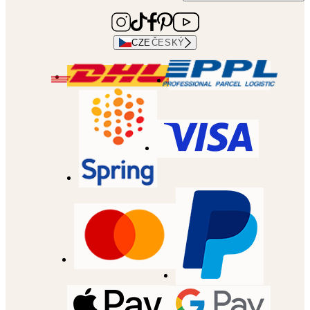
CZE
ČESKÝ