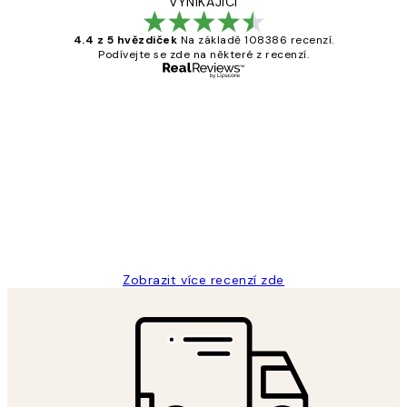
VYNIKAJÍCÍ
4.4 z 5 hvězdiček
Na základě 108386 recenzí.
Podívejte se zde na některé z recenzí.
Ověřený kupující
Recenze
zákazníků
Perfection
3 dub
Lucia D
Zobrazit více recenzí zde