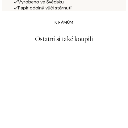
Vyrobeno ve Švédsku
Papír odolný vůči stárnutí
K RÁMŮM
Ostatní si také koupili