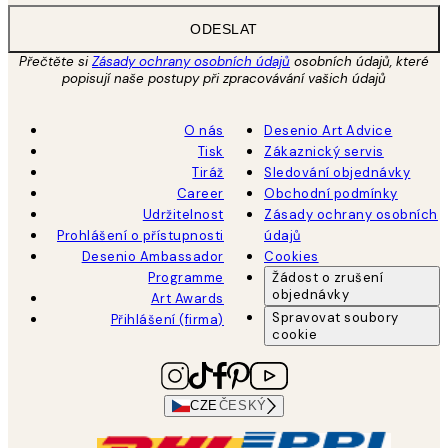
ODESLAT
Přečtěte si
Zásady ochrany osobních údajů
osobních údajů, které
popisují naše postupy při zpracovávání vašich údajů
O nás
Desenio Art Advice
Tisk
Zákaznický servis
Tiráž
Sledování objednávky
Career
Obchodní podmínky
Udržitelnost
Zásady ochrany osobních
Prohlášení o přístupnosti
údajů
Desenio Ambassador
Cookies
Programme
Žádost o zrušení
objednávky
Art Awards
Spravovat soubory
Přihlášení (firma)
cookie
CZE
ČESKÝ