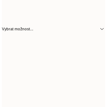
Vybrat možnost...
161
21x30 cm
32