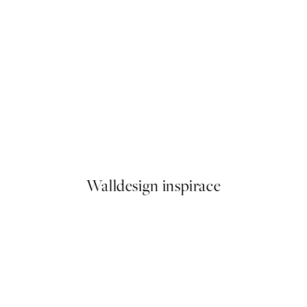
50%*
Sunlight In Forest Plakát
Od 161 Kč
322 Kč
Walldesign inspirace