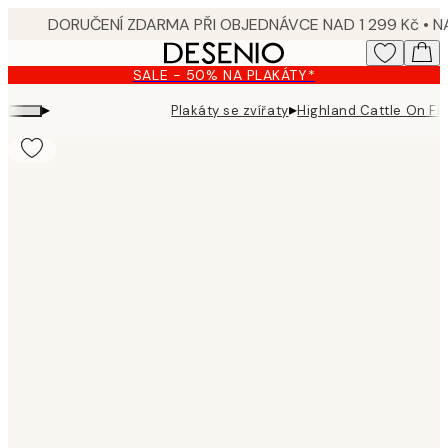
Skip
to
main
SALE - 50% NA PLAKÁTY*
content.
▸
▸
Plakáty se zvířaty
Highland Cattle On Fie
Product
images