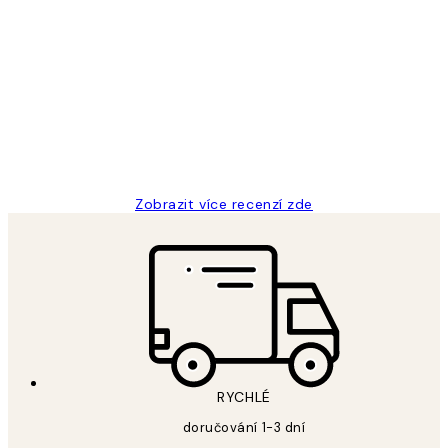
Ověřený kupující
Recenze
zákazníků
Perfection
3 dub
Lucia D
Zobrazit více recenzí zde
RYCHLÉ
doručování 1-3 dní