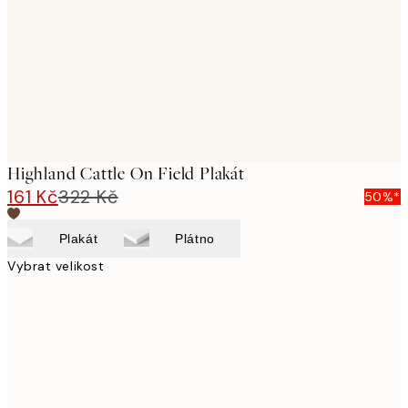
Highland Cattle On Field Plakát
161 Kč
322 Kč
50%*
Plakát
Plátno
Vybrat velikost