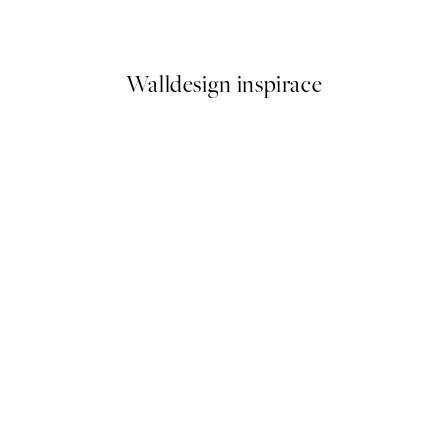
Od 249,50 Kč
499 Kč
Walldesign inspirace