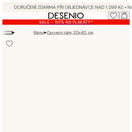
Skip
to
main
SALE - 50% NA PLAKÁTY*
content.
▸
▸
Rámy
Červený rám, 30x40 cm
Product
images