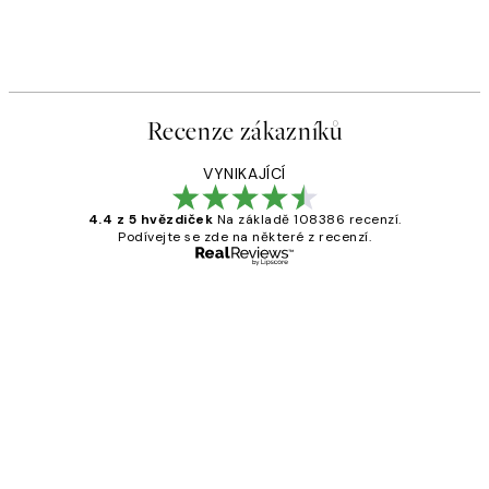
Recenze zákazníků
VYNIKAJÍCÍ
4.4 z 5 hvězdiček
Na základě 108386 recenzí.
Podívejte se zde na některé z recenzí.
Ověřený kupující
Recenze
zákazníků
Perfection
3 dub
Lucia D