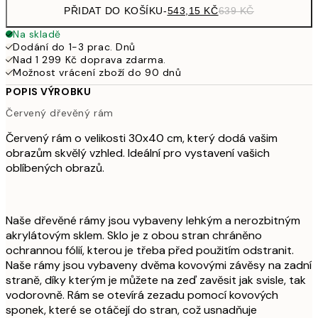
PŘIDAT DO KOŠÍKU
-
543,15 KČ
639 KČ
Na skladě
Dodání do 1-3 prac. Dnů
Nad 1 299 Kč doprava zdarma.
Možnost vrácení zboží do 90 dnů
POPIS VÝROBKU
Červený dřevěný rám
Červený rám o velikosti 30x40 cm, který dodá vašim
obrazům skvělý vzhled. Ideální pro vystavení vašich
oblíbených obrazů.
Naše dřevěné rámy jsou vybaveny lehkým a nerozbitným
akrylátovým sklem. Sklo je z obou stran chráněno
ochrannou fólií, kterou je třeba před použitím odstranit.
Naše rámy jsou vybaveny dvěma kovovými závěsy na zadní
straně, díky kterým je můžete na zeď zavěsit jak svisle, tak
vodorovně. Rám se otevírá zezadu pomocí kovových
sponek, které se otáčejí do stran, což usnadňuje