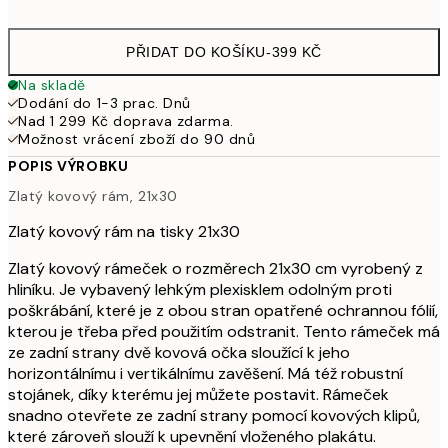
PŘIDAT DO KOŠÍKU
-
399 KČ
Na skladě
Dodání do 1-3 prac. Dnů
Nad 1 299 Kč doprava zdarma.
Možnost vrácení zboží do 90 dnů
POPIS VÝROBKU
Zlatý kovový rám, 21x30
Zlatý kovový rám na tisky 21x30
Zlatý kovový rámeček o rozměrech 21x30 cm vyrobený z
hliníku. Je vybavený lehkým plexisklem odolným proti
poškrábání, které je z obou stran opatřené ochrannou fólií,
kterou je třeba před použitím odstranit. Tento rámeček má
ze zadní strany dvě kovová očka sloužící k jeho
horizontálnímu i vertikálnímu zavěšení. Má též robustní
stojánek, díky kterému jej můžete postavit. Rámeček
snadno otevřete ze zadní strany pomocí kovových klipů,
které zároveň slouží k upevnění vloženého plakátu.