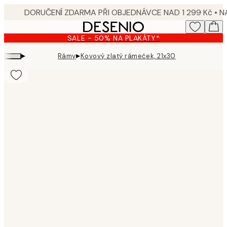
Skip
to
main
SALE - 50% NA PLAKÁTY*
content.
▸
▸
Rámy
Kovový zlatý rámeček, 21x30
Product
images