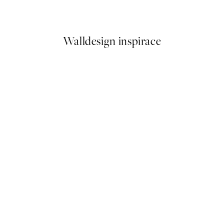
Od 559,20 Kč
699 Kč
Walldesign inspirace