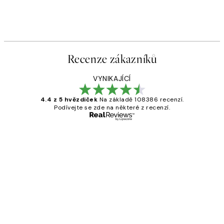
Recenze zákazníků
VYNIKAJÍCÍ
4.4 z 5 hvězdiček
Na základě 108386 recenzí.
Podívejte se zde na některé z recenzí.
Ověřený kupující
Recenze
zákazníků
Perfection
3 dub
Lucia D