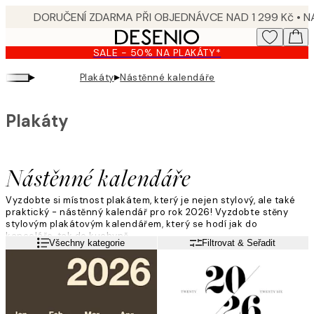
Skip
to
main
SALE - 50% NA PLAKÁTY*
content.
▸
▸
Plakáty
Nástěnné kalendáře
Plakáty
Nástěnné kalendáře
Vyzdobte si místnost plakátem, který je nejen stylový, ale také
praktický - nástěnný kalendář pro rok
2026
! Vyzdobte stěny
stylovým plakátovým kalendářem, který se hodí jak do
kanceláře, tak do kuchyně.
Přečtěte si více
Všechny kategorie
Filtrovat & Seřadit