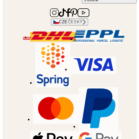
CZE
ČESKÝ