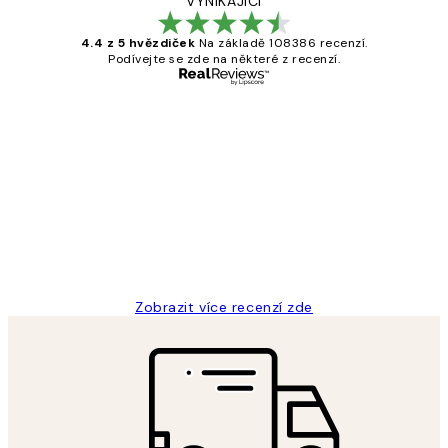
VYNIKAJÍCÍ
4.4 z 5 hvězdiček
Na základě 108386 recenzí.
Podívejte se zde na některé z recenzí.
Ověřený kupující
Recenze
zákazníků
Perfection
3 dub
Lucia D
Zobrazit více recenzí zde