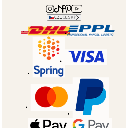
CZE
ČESKÝ