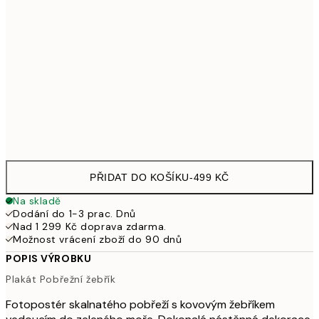
50x70 cm
925
100x150 cm
2 615
Frame
options
PŘIDAT DO KOŠÍKU
-
499 KČ
Na skladě
Dodání do 1-3 prac. Dnů
Nad 1 299 Kč doprava zdarma.
Možnost vrácení zboží do 90 dnů
POPIS VÝROBKU
Plakát Pobřežní žebřík
Fotopostér skalnatého pobřeží s kovovým žebříkem