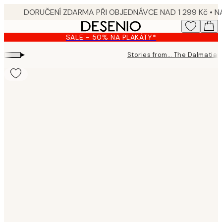
Skip
to
main
SALE - 50% NA PLAKÁTY*
content.
▸
Stories from… The Dalmatia
Product
images