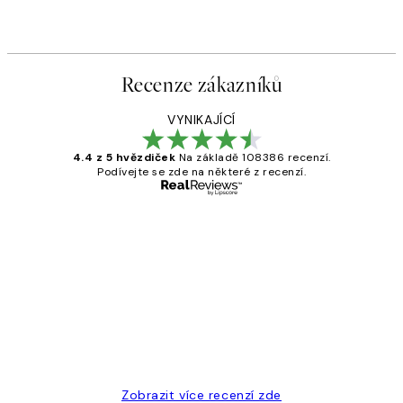
Recenze zákazníků
VYNIKAJÍCÍ
4.4 z 5 hvězdiček
Na základě 108386 recenzí.
Podívejte se zde na některé z recenzí.
Ověřený kupující
Recenze
zákazníků
Perfection
3 dub
Lucia D
Zobrazit více recenzí zde