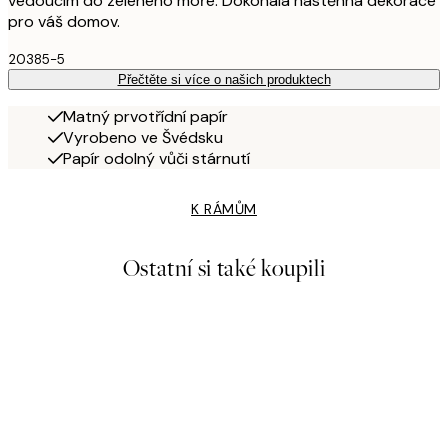
vedoucím do zeleného moře. Dokonalá nástěnná dekorace
pro váš domov.
20385-5
Přečtěte si více o našich produktech
Matný prvotřídní papír
Vyrobeno ve Švédsku
Papír odolný vůči stárnutí
K RÁMŮM
Ostatní si také koupili