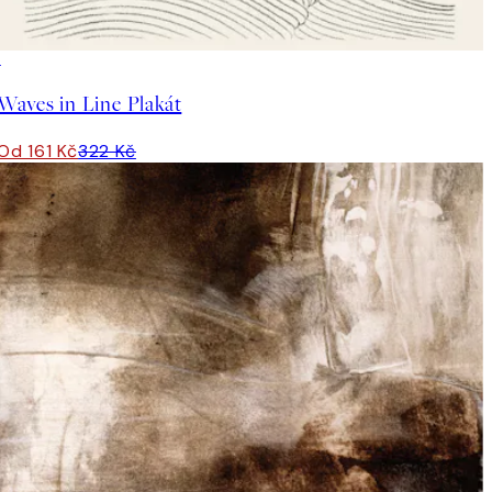
50%*
Waves in Line Plakát
Od 161 Kč
322 Kč