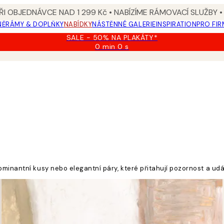
I OBJEDNÁVCE NAD 1 299 Kč • NABÍZÍME RÁMOVACÍ SLUŽBY •
NĚ
RÁMY & DOPLŇKY
NABÍDKY
NÁSTĚNNÉ GALERIE
INSPIRATION
PRO FIR
SALE - 50% NA PLAKÁTY*
0 min
0 s
Platné
do:
2026-
08-
09
minantní kusy nebo elegantní páry, které přitahují pozornost a udá