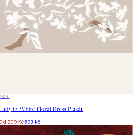
50%*
SS24
Lady in White Floral Dress Plakát
Od 299 Kč
598 Kč