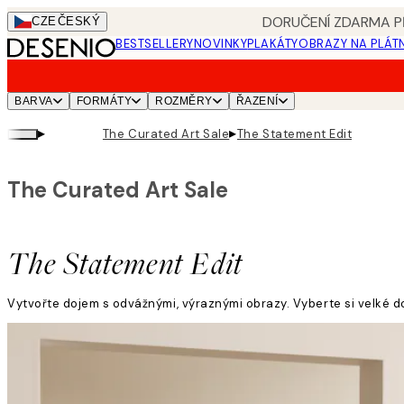
Skip
DORUČENÍ ZDARMA PŘ
CZE
ČESKÝ
to
BESTSELLERY
NOVINKY
PLAKÁTY
OBRAZY NA PLÁT
main
content.
BARVA
FORMÁTY
ROZMĚRY
ŘAZENÍ
▸
▸
The Curated Art Sale
The Statement Edit
The Curated Art Sale
The Statement Edit
Vytvořte dojem s odvážnými, výraznými obrazy. Vyberte si velké do