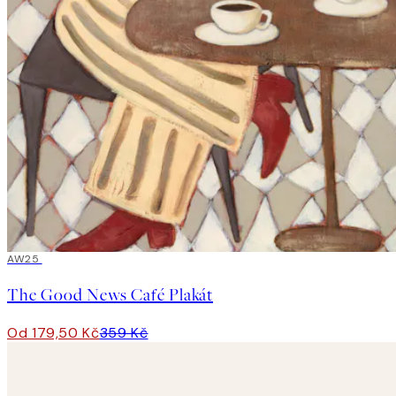
50%*
AW25
The Good News Café Plakát
Od 179,50 Kč
359 Kč