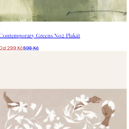
50%*
Contemporary Greens No2 Plakát
Od 299 Kč
598 Kč