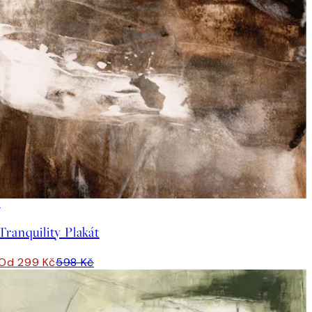
50%*
Tranquility Plakát
Od 299 Kč
598 Kč