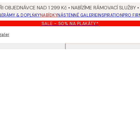
I OBJEDNÁVCE NAD 1 299 Kč • NABÍZÍME RÁMOVACÍ SLUŽBY •
NĚ
RÁMY & DOPLŇKY
NABÍDKY
NÁSTĚNNÉ GALERIE
INSPIRATION
PRO FIR
SALE - 50% NA PLAKÁTY*
galerie