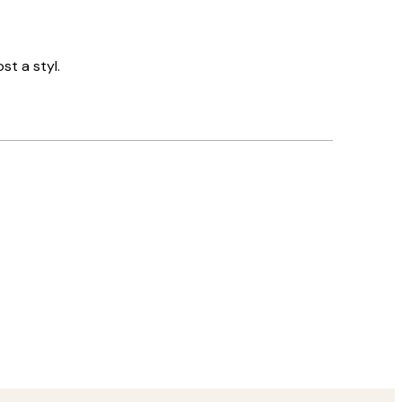
st a styl.
Ověřený kupující
Rychlé
18 bře
Tereza S