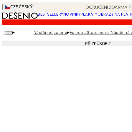
Skip
DORUČENÍ ZDARMA PŘ
CZE
ČESKÝ
to
BESTSELLERY
NOVINKY
PLAKÁTY
OBRAZY NA PLÁT
main
content.
▸
▸
Nástěnné galerie
Eclectic Statements Nástěnná 
PŘIZPŮSOBIT