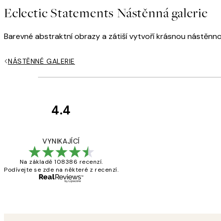
Eclectic Statements Nástěnná galerie
Barevné abstraktní obrazy a zátiší vytvoří krásnou nástěnno
NÁSTĚNNÉ GALERIE
4.4
Recenze
zákazníků
Perfection
VYNIKAJÍCÍ
Na základě 108386 recenzí.
Podívejte se zde na některé z recenzí.
3 dub
Lucia D