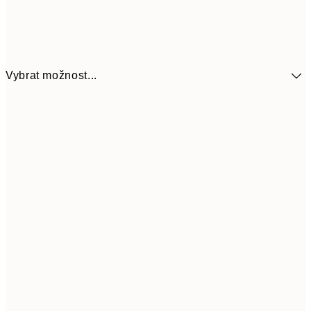
Vybrat možnost...
299
30x40 cm
59