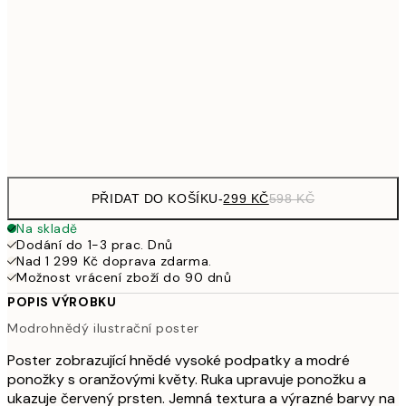
489,50
50x70 cm
97
653,50
70x100 cm
1 30
Frame
options
PŘIDAT DO KOŠÍKU
-
299 KČ
598 KČ
Na skladě
Dodání do 1-3 prac. Dnů
Nad 1 299 Kč doprava zdarma.
Možnost vrácení zboží do 90 dnů
POPIS VÝROBKU
Modrohnědý ilustrační poster
Poster zobrazující hnědé vysoké podpatky a modré
ponožky s oranžovými květy. Ruka upravuje ponožku a
ukazuje červený prsten. Jemná textura a výrazné barvy na