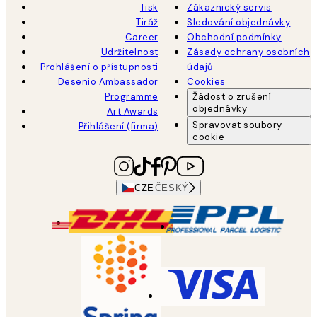
Tisk
Zákaznický servis
Tiráž
Sledování objednávky
Career
Obchodní podmínky
Udržitelnost
Zásady ochrany osobních
Prohlášení o přístupnosti
údajů
Desenio Ambassador
Cookies
Programme
Žádost o zrušení
objednávky
Art Awards
Spravovat soubory
Přihlášení (firma)
cookie
CZE
ČESKÝ