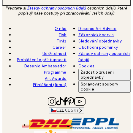
Přečtěte si
Zásady ochrany osobních údajů
osobních údajů, které
popisují naše postupy při zpracovávání vašich údajů
O nás
Desenio Art Advice
Tisk
Zákaznický servis
Tiráž
Sledování objednávky
Career
Obchodní podmínky
Udržitelnost
Zásady ochrany osobních
Prohlášení o přístupnosti
údajů
Desenio Ambassador
Cookies
Programme
Žádost o zrušení
objednávky
Art Awards
Spravovat soubory
Přihlášení (firma)
cookie
CZE
ČESKÝ