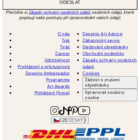
ODESLAT
Přečtěte si
Zásady ochrany osobních údajů
osobních údajů, které
popisují naše postupy při zpracovávání vašich údajů
O nás
Desenio Art Advice
Tisk
Zákaznický servis
Tiráž
Sledování objednávky
Career
Obchodní podmínky
Udržitelnost
Zásady ochrany osobních
Prohlášení o přístupnosti
údajů
Desenio Ambassador
Cookies
Programme
Žádost o zrušení
objednávky
Art Awards
Spravovat soubory
Přihlášení (firma)
cookie
CZE
ČESKÝ