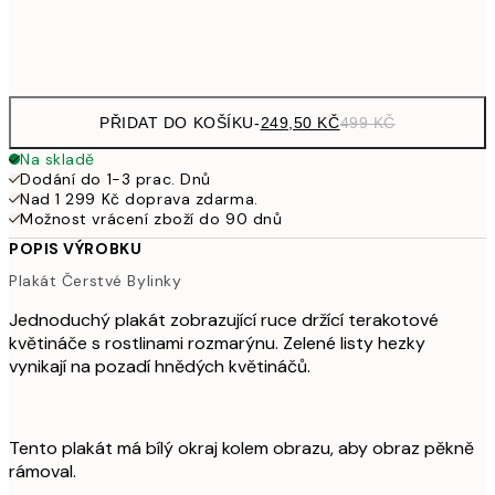
Frame
options
PŘIDAT DO KOŠÍKU
-
249,50 KČ
499 KČ
Na skladě
Dodání do 1-3 prac. Dnů
Nad 1 299 Kč doprava zdarma.
Možnost vrácení zboží do 90 dnů
POPIS VÝROBKU
Plakát Čerstvé Bylinky
Jednoduchý plakát zobrazující ruce držící terakotové
květináče s rostlinami rozmarýnu. Zelené listy hezky
vynikají na pozadí hnědých květináčů.
Tento plakát má bílý okraj kolem obrazu, aby obraz pěkně
rámoval.