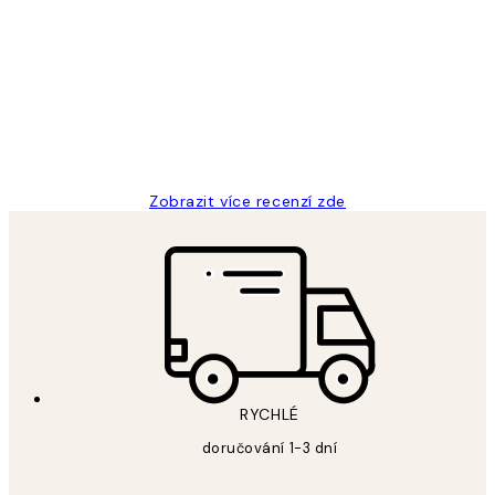
Recenze
zákazníků
Perfection
3 dub
Lucia D
Zobrazit více recenzí zde
RYCHLÉ
doručování 1-3 dní