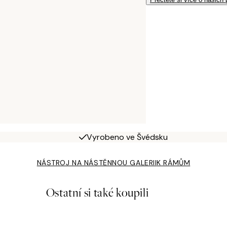
Vyrobeno ve Švédsku
NÁSTROJ NA NÁSTĚNNOU GALERII
K RÁMŮM
Ostatní si také koupili