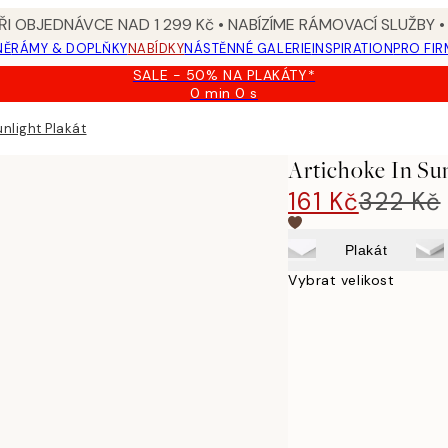
I OBJEDNÁVCE NAD 1 299 Kč • NABÍZÍME RÁMOVACÍ SLUŽBY •
NĚ
RÁMY & DOPLŇKY
NABÍDKY
NÁSTĚNNÉ GALERIE
INSPIRATION
PRO FIR
SALE - 50% NA PLAKÁTY*
0 min
0 s
Platné
do:
unlight Plakát
2026-
08-
Artichoke In Sun
09
161 Kč
322 Kč
Plakát
Vybrat velikost