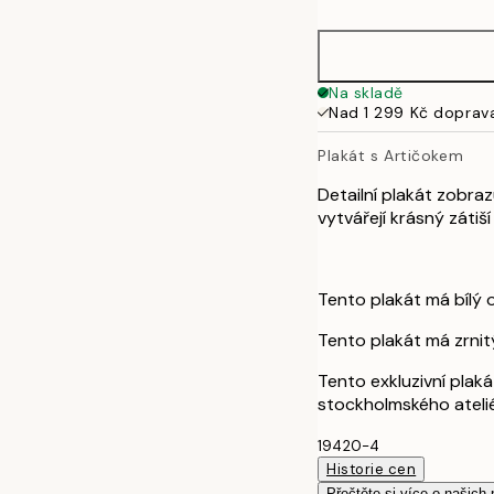
30x40 cm
50x70 cm
Na skladě
Nad 1 299 Kč doprav
Plakát s Artičokem
Detailní plakát zobraz
vytvářejí krásný zátiš
Tento plakát má bílý 
Tento plakát má zrnit
Tento exkluzivní plak
stockholmského atelié
19420-4
Historie cen
Přečtěte si více o našich