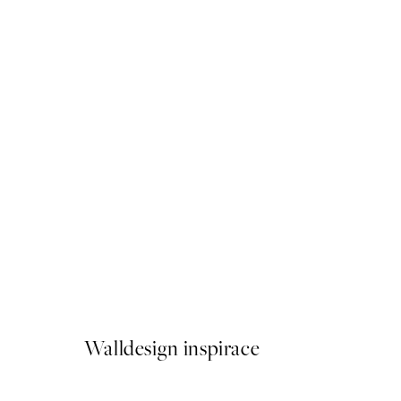
50%*
Fresh Fig Plakát
Od 161 Kč
322 Kč
Walldesign inspirace