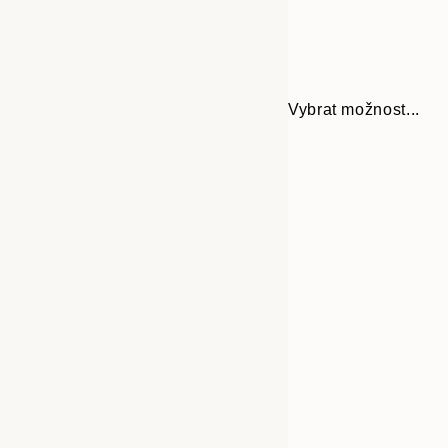
Vybrat možnost...
Frame
21x30 cm
options