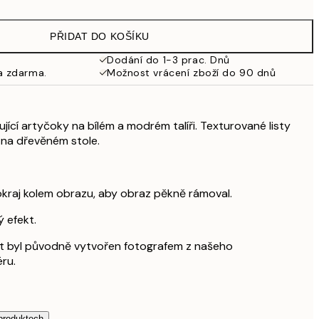
249,50 Kč
499 Kč
PŘIDAT DO KOŠÍKU
462,50 Kč
925 Kč
Dodání do 1-3 prac. Dnů
a zdarma.
Možnost vrácení zboží do 90 dnů
ující artyčoky na bílém a modrém talíři. Texturované listy
í na dřevěném stole.
okraj kolem obrazu, aby obraz pěkně rámoval.
ý efekt.
át byl původně vytvořen fotografem z našeho
ru.
 produktech