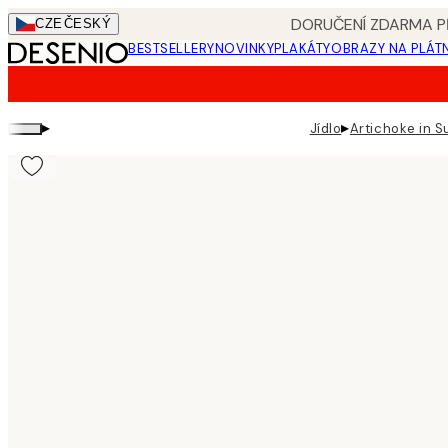
Skip
DORUČENÍ ZDARMA PŘ
CZE
ČESKÝ
to
BESTSELLERY
NOVINKY
PLAKÁTY
OBRAZY NA PLÁT
main
content.
▸
▸
Jídlo
Artichoke in S