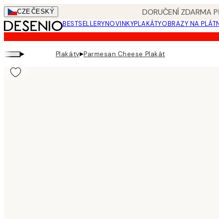
Skip
DORUČENÍ ZDARMA PŘ
CZE
ČESKÝ
to
BESTSELLERY
NOVINKY
PLAKÁTY
OBRAZY NA PLÁT
main
content.
▸
▸
Plakáty
Parmesan Cheese Plakát