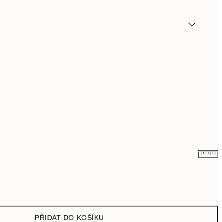
161 Kč
322 Kč
249,50 Kč
499 Kč
PŘIDAT DO KOŠÍKU
462,50 Kč