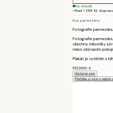
50x70 cm
Na skladě
Nad 1 299 Kč doprav
Kus parmezánu
Fotografie parmezánu
Fotografie parmezánu
všechny milovníky sýr
nebo obývacím pokoji
Plakát je vytištěn s b
PS52683-4
Historie cen
Přečtěte si více o našich