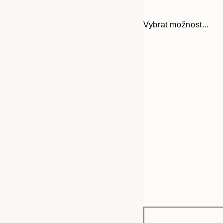
Vybrat možnost...
Frame
21x30 cm
options
30x40 cm