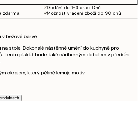
925 Kč
Dodání do 1-3 prac. Dnů
a zdarma.
Možnost vrácení zboží do 90 dnů
 v béžové barvě
 na stole. Dokonalé nástěnné umění do kuchyně pro
ů. Tento plakát bude také nádherným detailem v předsíni
.
ílým okrajem, který pěkně lemuje motiv.
 produktech