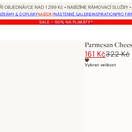
I OBJEDNÁVCE NAD 1 299 Kč • NABÍZÍME RÁMOVACÍ SLUŽBY •
NĚ
RÁMY & DOPLŇKY
NABÍDKY
NÁSTĚNNÉ GALERIE
INSPIRATION
PRO FIR
SALE - 50% NA PLAKÁTY*
Parmesan Chees
161 Kč
322 Kč
Vybrat velikost