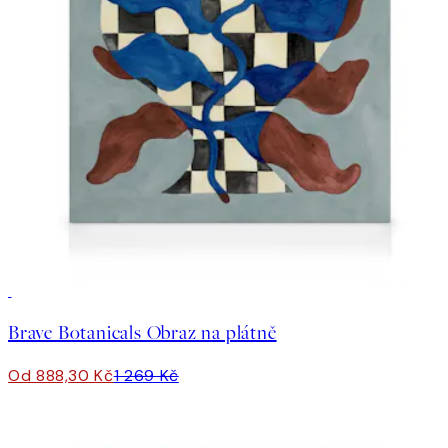
30%*
Brave Botanicals Obraz na plátně
Od 888,30 Kč
1 269 Kč