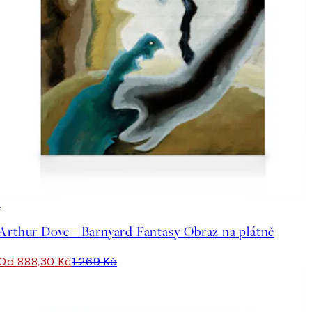
30%*
Arthur Dove - Barnyard Fantasy Obraz na plátně
Od 888,30 Kč
1 269 Kč