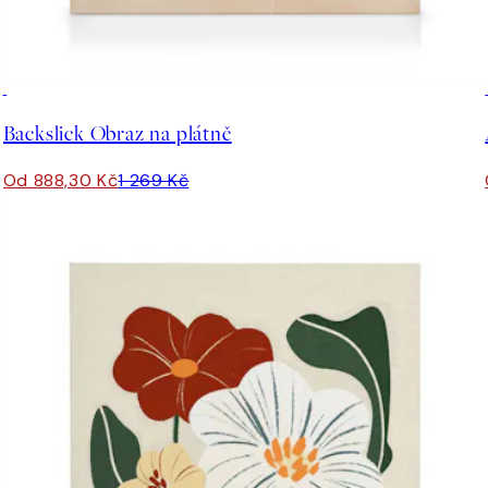
30%*
Backslick Obraz na plátně
Od 888,30 Kč
1 269 Kč