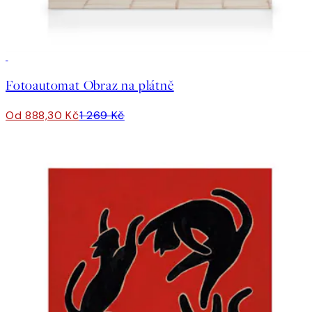
30%*
Fotoautomat Obraz na plátně
Od 888,30 Kč
1 269 Kč