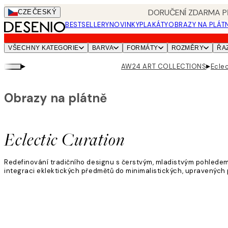
Skip
DORUČENÍ ZDARMA PŘ
CZE
ČESKÝ
to
BESTSELLERY
NOVINKY
PLAKÁTY
OBRAZY NA PLÁT
main
content.
VŠECHNY KATEGORIE
BARVA
FORMÁTY
ROZMĚRY
ŘA
▸
▸
AW24 ART COLLECTIONS
Ecle
Obrazy na plátně
Eclectic Curation
Redefinování tradičního designu s čerstvým, mladistvým pohledem
integraci eklektických předmětů do minimalistických, upravených 