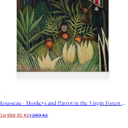
30%*
Rousseau - Monkeys and Parrot in the Virgin Forest Obraz na plátně
Od 888,30 Kč
1 269 Kč