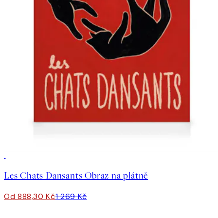
30%*
Les Chats Dansants Obraz na plátně
Od 888,30 Kč
1 269 Kč