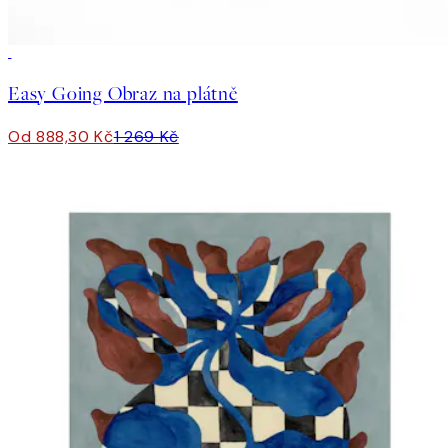
30%*
Easy Going Obraz na plátně
Od 888,30 Kč
1 269 Kč