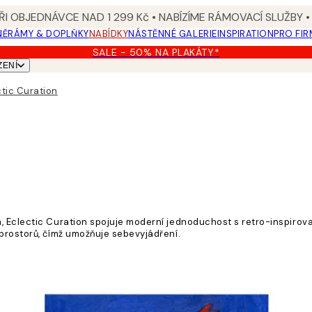
I OBJEDNÁVCE NAD 1 299 Kč • NABÍZÍME RÁMOVACÍ SLUŽBY •
NĚ
RÁMY & DOPLŇKY
NABÍDKY
NÁSTĚNNÉ GALERIE
INSPIRATION
PRO FIR
SALE - 50% NA PLAKÁTY*
ZENÍ
ctic Curation
, Eclectic Curation spojuje moderní jednoduchost s retro-inspirov
prostorů, čímž umožňuje sebevyjádření.