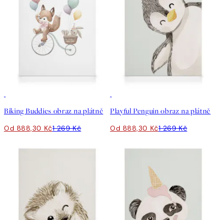
30%*
30%*
Biking Buddies obraz na plátně
Playful Penguin obraz na plátně
Od 888,30 Kč
1 269 Kč
Od 888,30 Kč
1 269 Kč