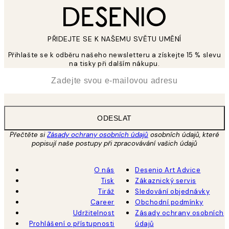
PŘIDEJTE SE K NAŠEMU SVĚTU UMĚNÍ
Přihlašte se k odběru našeho newsletteru a získejte 15 % slevu
na tisky při dalším nákupu.
*
Email
ODESLAT
Přečtěte si
Zásady ochrany osobních údajů
osobních údajů, které
popisují naše postupy při zpracovávání vašich údajů
O nás
Desenio Art Advice
Tisk
Zákaznický servis
Tiráž
Sledování objednávky
Career
Obchodní podmínky
Udržitelnost
Zásady ochrany osobních
Prohlášení o přístupnosti
údajů