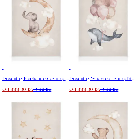
30%*
30%*
Dreaming Elephant obraz na plátně
Dreaming Whale obraz na plátně
Od 888,30 Kč
1 269 Kč
Od 888,30 Kč
1 269 Kč