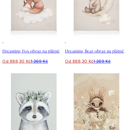
30%*
30%*
Dreaming Fox obraz na plátně
Dreaming Bear obraz na plátně
Od 888,30 Kč
1 269 Kč
Od 888,30 Kč
1 269 Kč