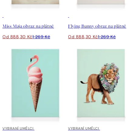
30%*
30%*
Miss Maja obraz na plátně
Flying Bunny obraz na plátně
Od 888,30 Kč
1 269 Kč
Od 888,30 Kč
1 269 Kč
30%*
VYBRANÍ UMĚLCI
30%*
VYBRANÍ UMĚLCI