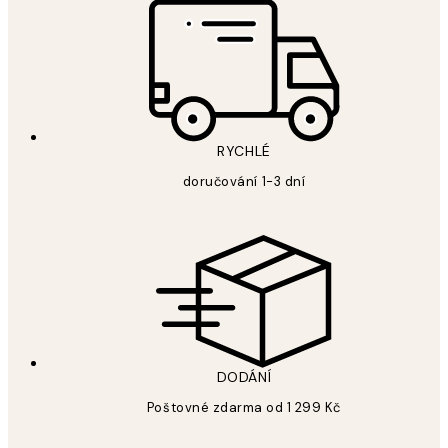
RYCHLÉ
doručování 1-3 dní
DODÁNÍ
Poštovné zdarma od 1 299 Kč