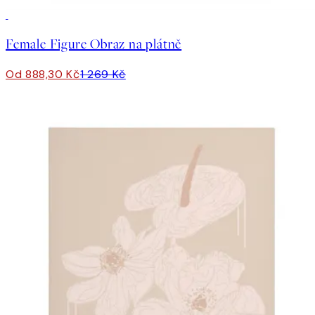
30%*
Female Figure Obraz na plátně
Od 888,30 Kč
1 269 Kč