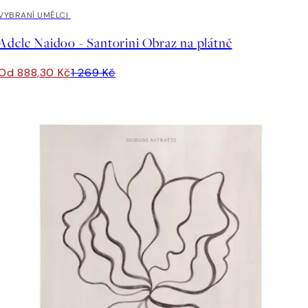
30%*
VYBRANÍ UMĚLCI
Adele Naidoo - Santorini Obraz na plátně
Od 888,30 Kč
1 269 Kč