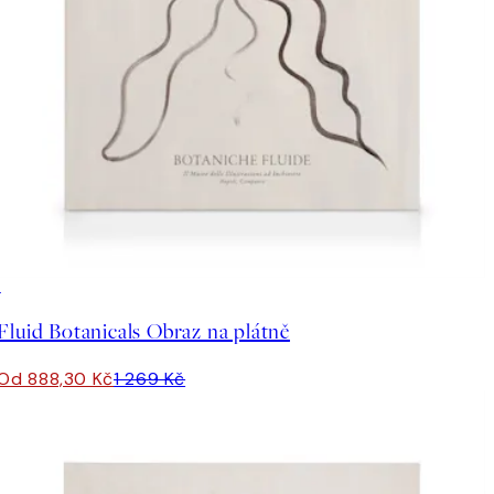
30%*
Fluid Botanicals Obraz na plátně
Od 888,30 Kč
1 269 Kč