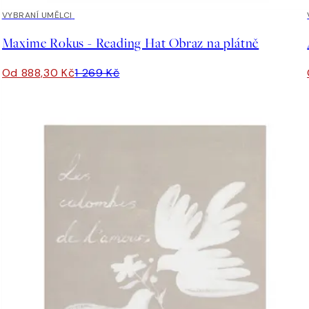
30%*
VYBRANÍ UMĚLCI
Maxime Rokus - Reading Hat Obraz na plátně
Od 888,30 Kč
1 269 Kč