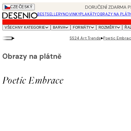
Skip
DORUČENÍ ZDARMA PŘ
CZE
ČESKÝ
to
BESTSELLERY
NOVINKY
PLAKÁTY
OBRAZY NA PLÁT
main
content.
VŠECHNY KATEGORIE
BARVA
FORMÁTY
ROZMĚRY
ŘA
▸
▸
SS24 Art Trends
Poetic Embra
Obrazy na plátně
Poetic Embrace