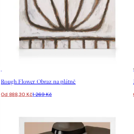
30%*
Rough Flower Obraz na plátně
Od 888,30 Kč
1 269 Kč