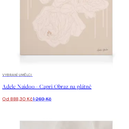
30%*
VYBRANÍ UMĚLCI
Adele Naidoo - Capri Obraz na plátně
Od 888,30 Kč
1 269 Kč