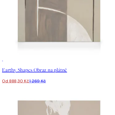
30%*
Earthy Shapes Obraz na plátně
Od 888,30 Kč
1 269 Kč