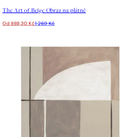
The Art of Beige Obraz na plátně
Od 888,30 Kč
1 269 Kč