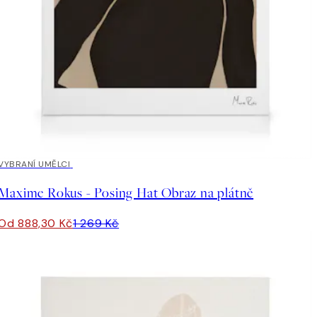
30%*
VYBRANÍ UMĚLCI
Maxime Rokus - Posing Hat Obraz na plátně
Od 888,30 Kč
1 269 Kč