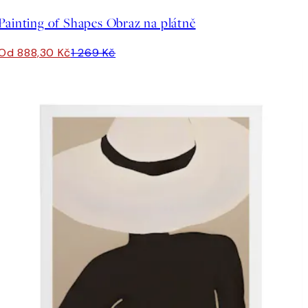
Painting of Shapes Obraz na plátně
Od 888,30 Kč
1 269 Kč