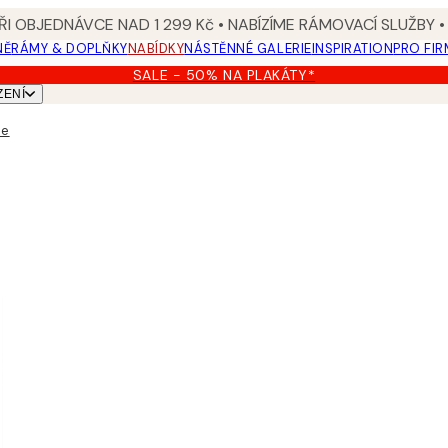
I OBJEDNÁVCE NAD 1 299 Kč • NABÍZÍME RÁMOVACÍ SLUŽBY •
NĚ
RÁMY & DOPLŇKY
NABÍDKY
NÁSTĚNNÉ GALERIE
INSPIRATION
PRO FIR
SALE - 50% NA PLAKÁTY*
ZENÍ
ce