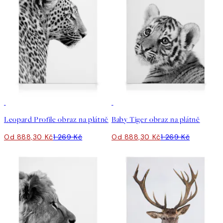
30%*
30%*
Leopard Profile obraz na plátně
Baby Tiger obraz na plátně
Od 888,30 Kč
1 269 Kč
Od 888,30 Kč
1 269 Kč