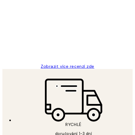
Ověřený kupující
Recenze
zákazníků
Perfection
3 dub
Lucia D
Zobrazit více recenzí zde
RYCHLÉ
doručování 1-3 dní