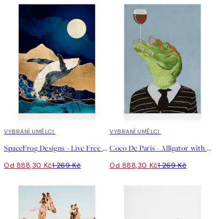
30%*
VYBRANÍ UMĚLCI
30%*
VYBRANÍ UMĚLCI
SpaceFrog Designs - Live Free obraz na plátně
Coco De Paris - Alligator with Wine Glass obraz na plátně
Od 888,30 Kč
1 269 Kč
Od 888,30 Kč
1 269 Kč