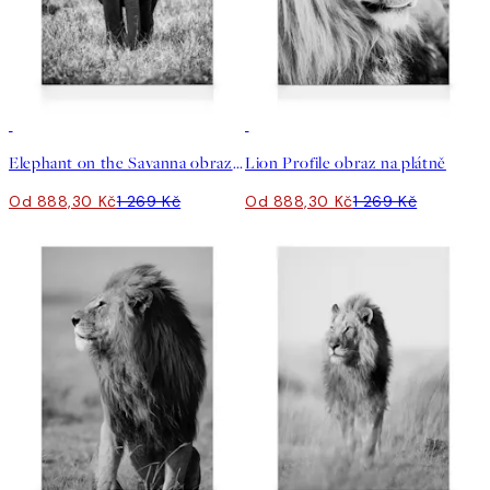
30%*
30%*
Elephant on the Savanna obraz na plátně
Lion Profile obraz na plátně
Od 888,30 Kč
1 269 Kč
Od 888,30 Kč
1 269 Kč