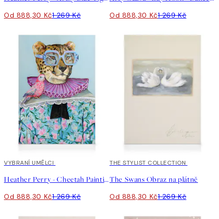
Od 888,30 Kč
1 269 Kč
Od 888,30 Kč
1 269 Kč
30%*
VYBRANÍ UMĚLCI
30%*
THE STYLIST COLLECTION
Heather Perry - Cheetah Painting Obraz na plátně
The Swans Obraz na plátně
Od 888,30 Kč
1 269 Kč
Od 888,30 Kč
1 269 Kč