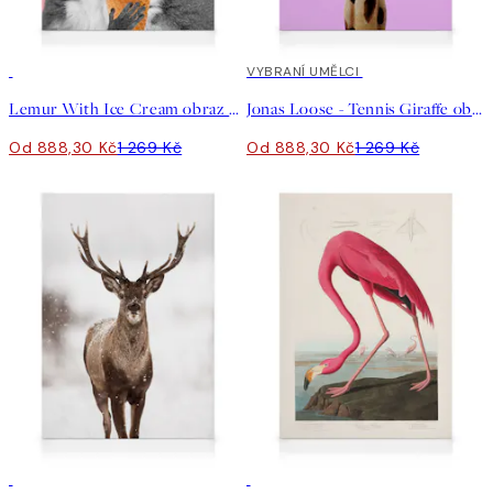
30%*
30%*
VYBRANÍ UMĚLCI
Lemur With Ice Cream obraz na plátně
Jonas Loose - Tennis Giraffe obraz na plátně
Od 888,30 Kč
1 269 Kč
Od 888,30 Kč
1 269 Kč
30%*
30%*