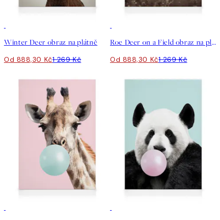
30%*
30%*
Winter Deer obraz na plátně
Roe Deer on a Field obraz na plátně
Od 888,30 Kč
1 269 Kč
Od 888,30 Kč
1 269 Kč
30%*
30%*