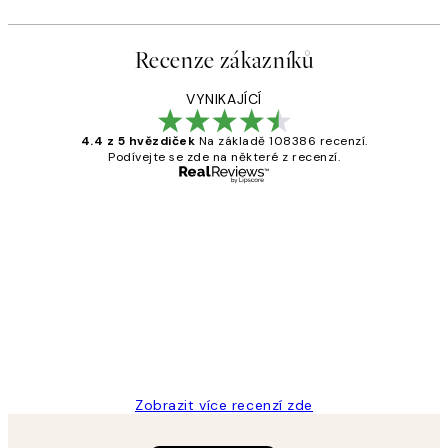
Recenze zákazníků
VYNIKAJÍCÍ
4.4 z 5 hvězdiček
Na základě 108386 recenzí.
Podívejte se zde na některé z recenzí.
Ověřený kupující
Recenze
zákazníků
Perfection
3 dub
Lucia D
Zobrazit více recenzí zde