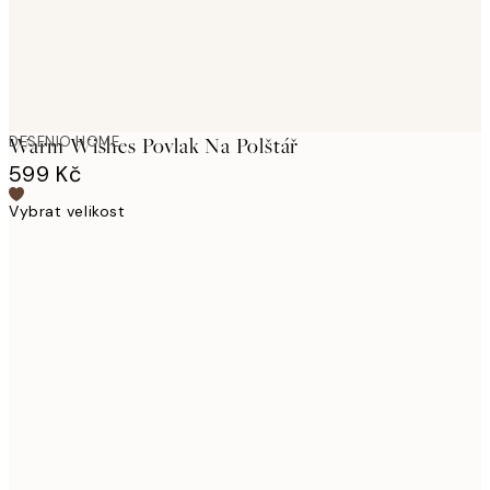
DESENIO HOME
Warm Wishes Povlak Na Polštář
599 Kč
Vybrat velikost