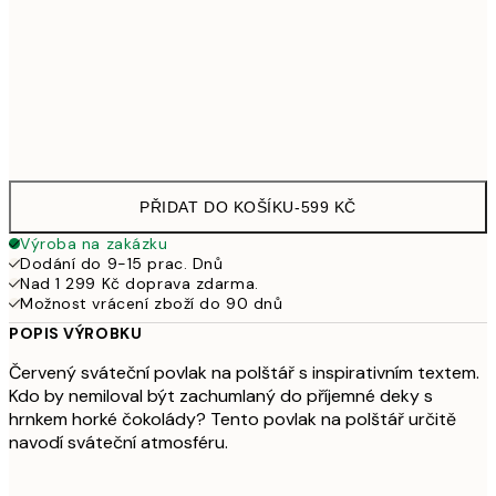
40 x 40 cm s výplní
699
50 x 50 cm s výplní
909
40 x 40 cm s výplní
1 119
PŘIDAT DO KOŠÍKU
-
599 KČ
Výroba na zakázku
Dodání do 9-15 prac. Dnů
Nad 1 299 Kč doprava zdarma.
Možnost vrácení zboží do 90 dnů
POPIS VÝROBKU
Červený sváteční povlak na polštář s inspirativním textem.
Kdo by nemiloval být zachumlaný do příjemné deky s
hrnkem horké čokolády? Tento povlak na polštář určitě
navodí sváteční atmosféru.