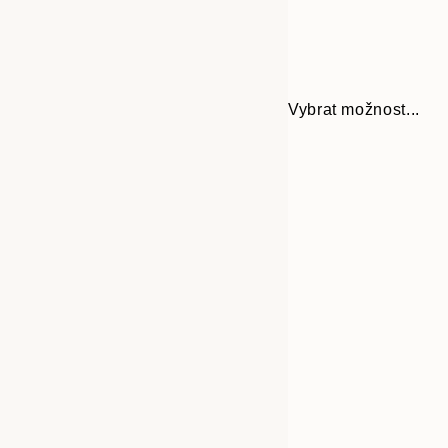
Vybrat možnost...
Frame
21x30 cm
options