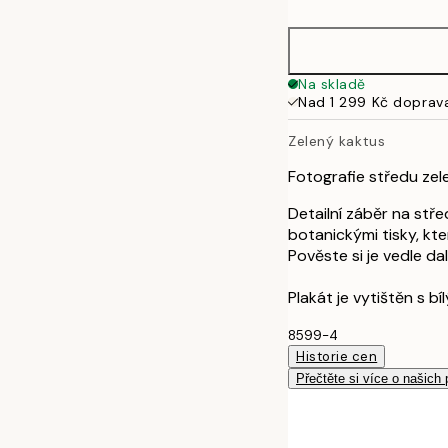
30x40 cm
50x70 cm
Na skladě
Nad 1 299 Kč doprav
Zelený kaktus
Fotografie středu zele
Detailní záběr na stř
botanickými tisky, kte
Pověste si je vedle dal
Plakát je vytištěn s b
8599-4
Historie cen
Přečtěte si více o našich