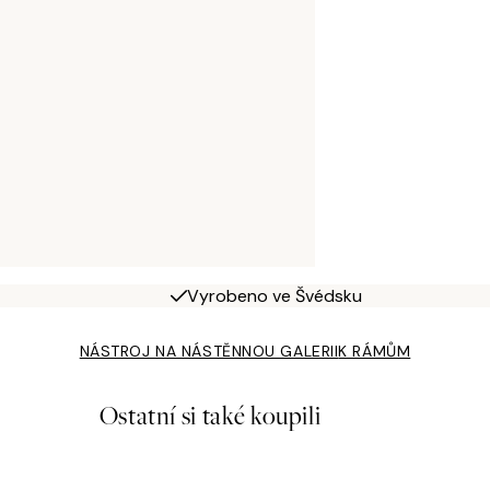
Vyrobeno ve Švédsku
NÁSTROJ NA NÁSTĚNNOU GALERII
K RÁMŮM
Ostatní si také koupili