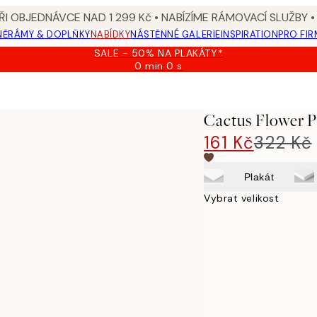
I OBJEDNÁVCE NAD 1 299 Kč • NABÍZÍME RÁMOVACÍ SLUŽBY •
NĚ
RÁMY & DOPLŇKY
NABÍDKY
NÁSTĚNNÉ GALERIE
INSPIRATION
PRO FIR
SALE - 50% NA PLAKÁTY*
0 min
0 s
Platné
do:
2026-
08-
Cactus Flower P
09
161 Kč
322 Kč
Plakát
Vybrat velikost