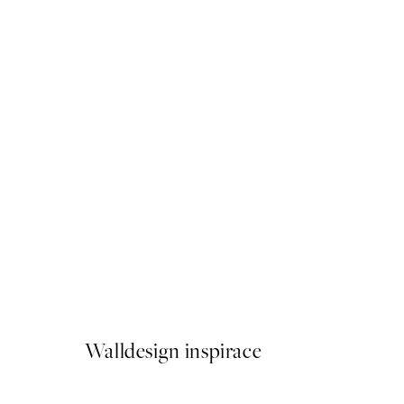
50%*
Abstract Green Shapes No1 
Od 161 Kč
322 Kč
Walldesign inspirace