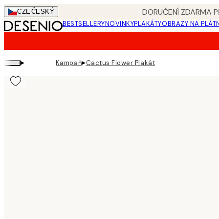
Skip
DORUČENÍ ZDARMA PŘ
CZE
ČESKÝ
to
BESTSELLERY
NOVINKY
PLAKÁTY
OBRAZY NA PLÁT
main
content.
▸
▸
Kampaň
Cactus Flower Plakát