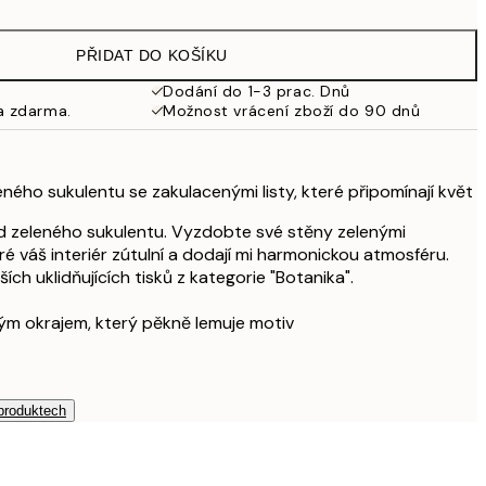
249,50 Kč
499 Kč
PŘIDAT DO KOŠÍKU
462,50 Kč
925 Kč
Dodání do 1-3 prac. Dnů
a zdarma.
Možnost vrácení zboží do 90 dnů
ného sukulentu se zakulacenými listy, které připomínají květ
ed zeleného sukulentu. Vyzdobte své stěny zelenými
ré váš interiér zútulní a dodají mi harmonickou atmosféru.
ších uklidňujících tisků z kategorie "Botanika".
ílým okrajem, který pěkně lemuje motiv
 produktech