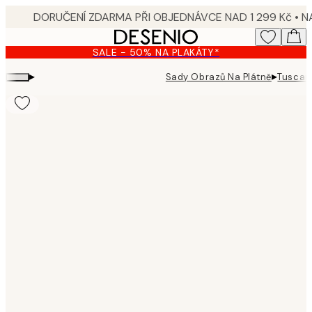
Skip
to
main
SALE - 50% NA PLAKÁTY*
content.
▸
▸
Sady Obrazů Na Plátně
Tuscan 
Product
images