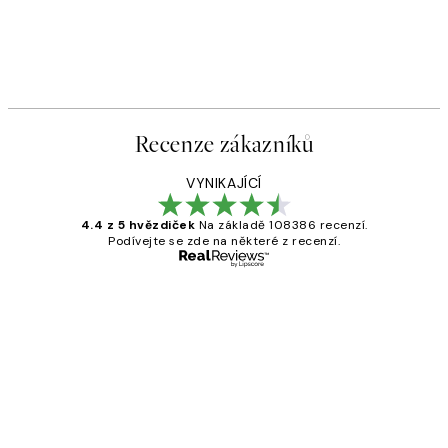
Recenze zákazníků
VYNIKAJÍCÍ
4.4 z 5 hvězdiček
Na základě 108386 recenzí.
Podívejte se zde na některé z recenzí.
Ověřený kupující
Recenze
zákazníků
Perfection
3 dub
Lucia D