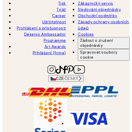
Tisk
Zákaznický servis
Tiráž
Sledování objednávky
Career
Obchodní podmínky
Udržitelnost
Zásady ochrany osobních
Prohlášení o přístupnosti
údajů
Desenio Ambassador
Cookies
Programme
Žádost o zrušení
objednávky
Art Awards
Spravovat soubory
Přihlášení (firma)
cookie
CZE
ČESKÝ