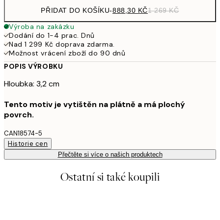
PŘIDAT DO KOŠÍKU
-
888,30 KČ
1 269 KČ
Výroba na zakázku
Dodání do 1-4 prac. Dnů
Nad 1 299 Kč doprava zdarma.
Možnost vrácení zboží do 90 dnů
POPIS VÝROBKU
Hloubka: 3,2 cm
Tento motiv je vytištěn na plátně a má plochý
povrch.
CAN18574-5
Historie cen
Přečtěte si více o našich produktech
Ostatní si také koupili