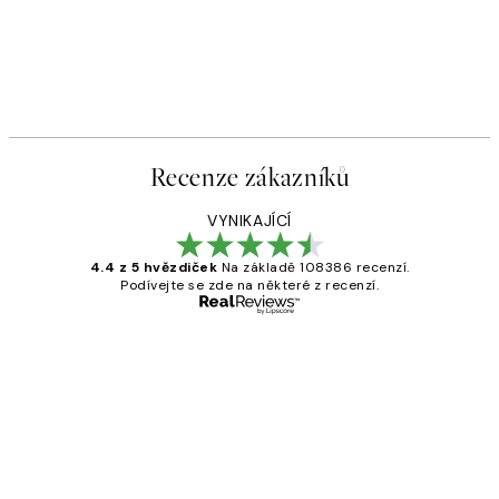
50%*
kát
Dried Flower Close Up Plaká
Od 161 Kč
322 Kč
Recenze zákazníků
VYNIKAJÍCÍ
4.4 z 5 hvězdiček
Na základě 108386 recenzí.
Podívejte se zde na některé z recenzí.
Ověřený kupující
Recenze
zákazníků
Perfection
3 dub