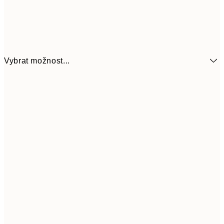
Vybrat možnost...
161
21x30 cm
32