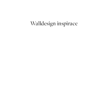
elps Plakát
St.Regis Coffee Plakát
Od 179,50 Kč
359 Kč
Walldesign inspirace