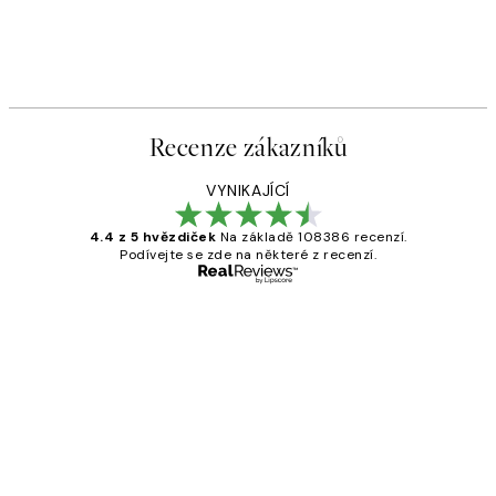
Recenze zákazníků
VYNIKAJÍCÍ
4.4 z 5 hvězdiček
Na základě 108386 recenzí.
Podívejte se zde na některé z recenzí.
Ověřený kupující
Recenze
zákazníků
Perfection
3 dub
Lucia D