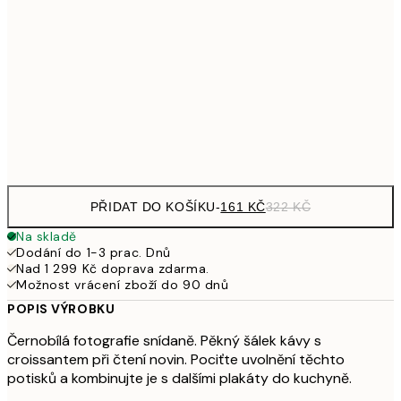
249,50
30x40 cm
49
462,50
50x70 cm
92
Frame
options
PŘIDAT DO KOŠÍKU
-
161 KČ
322 KČ
Na skladě
Dodání do 1-3 prac. Dnů
Nad 1 299 Kč doprava zdarma.
Možnost vrácení zboží do 90 dnů
POPIS VÝROBKU
Černobílá fotografie snídaně. Pěkný šálek kávy s
croissantem při čtení novin. Pociťte uvolnění těchto
potisků a kombinujte je s dalšími plakáty do kuchyně.