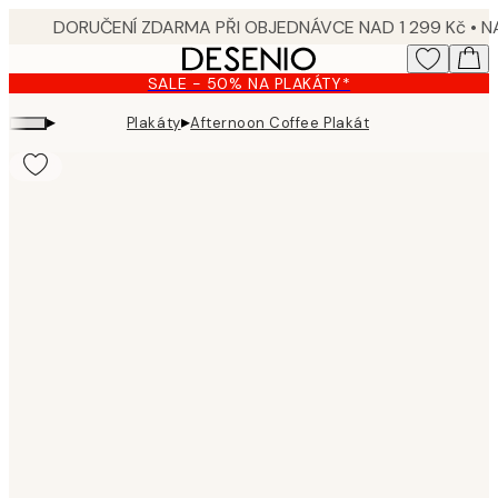
Skip
to
main
SALE - 50% NA PLAKÁTY*
content.
▸
▸
Plakáty
Afternoon Coffee Plakát
Product
images