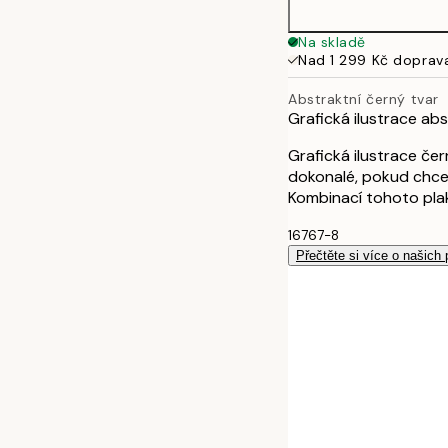
Na skladě
Nad 1 299 Kč doprav
Abstraktní černý tvar
Grafická ilustrace ab
Grafická ilustrace če
dokonalé, pokud chce
Kombinací tohoto plak
16767-8
Přečtěte si více o našich