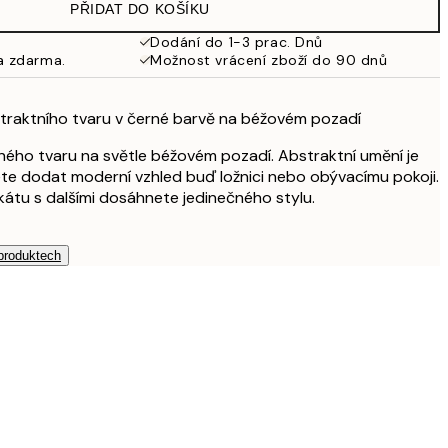
PŘIDAT DO KOŠÍKU
Dodání do 1-3 prac. Dnů
a zdarma.
Možnost vrácení zboží do 90 dnů
straktního tvaru v černé barvě na béžovém pozadí
rného tvaru na světle béžovém pozadí. Abstraktní umění je
te dodat moderní vzhled buď ložnici nebo obývacímu pokoji.
átu s dalšími dosáhnete jedinečného stylu.
 produktech