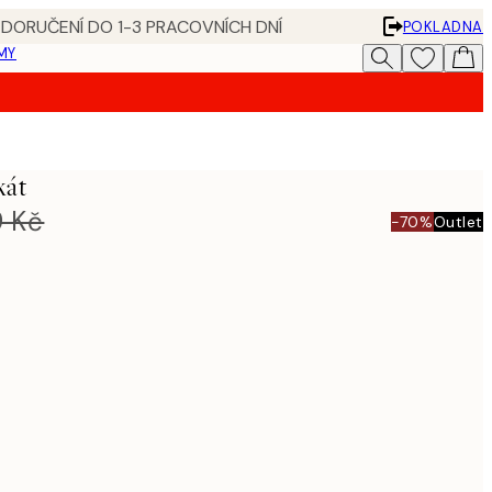
 DORUČENÍ DO 1-3 PRACOVNÍCH DNÍ
POKLADNA
MY
kát
 Kč
-70%
Outlet