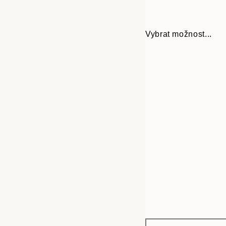
Vybrat možnost...
Frame
50x70 cm
options