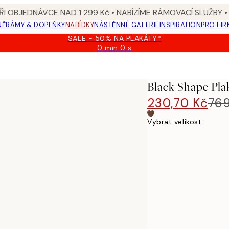
I OBJEDNÁVCE NAD 1 299 Kč • NABÍZÍME RÁMOVACÍ SLUŽBY •
NĚ
RÁMY & DOPLŇKY
NABÍDKY
NÁSTĚNNÉ GALERIE
INSPIRATION
PRO FIR
SALE - 50% NA PLAKÁTY*
0 min
0 s
Platné
do:
2026-
08-
Black Shape Pla
09
230,70 Kč
769
Vybrat velikost