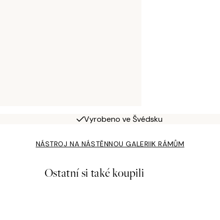
Vyrobeno ve Švédsku
NÁSTROJ NA NÁSTĚNNOU GALERII
K RÁMŮM
Ostatní si také koupili