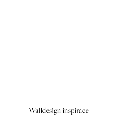
-70%
Outlet
Composition iv Plakát
Od 499 Kč
Walldesign inspirace