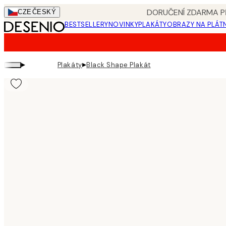
Skip
DORUČENÍ ZDARMA PŘ
CZE
ČESKÝ
to
BESTSELLERY
NOVINKY
PLAKÁTY
OBRAZY NA PLÁT
main
content.
▸
▸
Plakáty
Black Shape Plakát