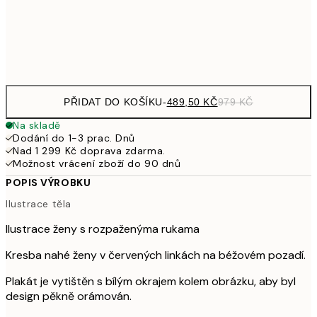
97
Frame
options
PŘIDAT DO KOŠÍKU
-
489,50 KČ
979 KČ
Na skladě
Dodání do 1-3 prac. Dnů
Nad 1 299 Kč doprava zdarma.
Možnost vrácení zboží do 90 dnů
POPIS VÝROBKU
Ilustrace těla
Ilustrace ženy s rozpaženýma rukama
Kresba nahé ženy v červených linkách na béžovém pozadí.
Plakát je vytištěn s bílým okrajem kolem obrázku, aby byl
design pěkně orámován.