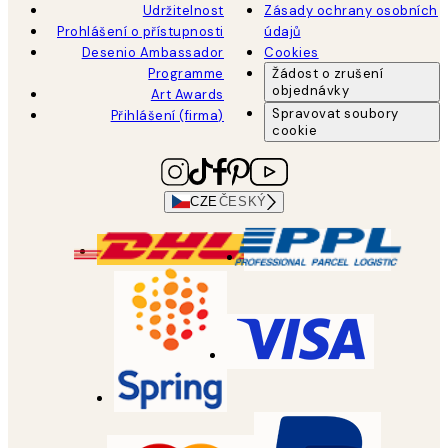
Udržitelnost
Zásady ochrany osobních
Prohlášení o přístupnosti
údajů
Desenio Ambassador
Cookies
Programme
Žádost o zrušení
objednávky
Art Awards
Spravovat soubory
Přihlášení (firma)
cookie
CZE
ČESKÝ