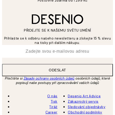
Poštovné zdarma od 1 299 Kč
PŘIDEJTE SE K NAŠEMU SVĚTU UMĚNÍ
Přihlašte se k odběru našeho newsletteru a získejte 15 % slevu
na tisky při dalším nákupu.
*
Email
ODESLAT
Přečtěte si
Zásady ochrany osobních údajů
osobních údajů, které
popisují naše postupy při zpracovávání vašich údajů
O nás
Desenio Art Advice
Tisk
Zákaznický servis
Tiráž
Sledování objednávky
Career
Obchodní podmínky