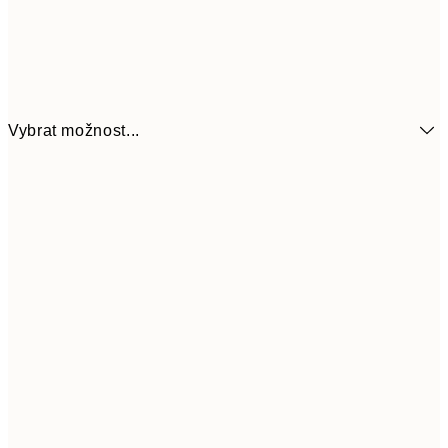
Vybrat možnost...
489,50
50x70 cm