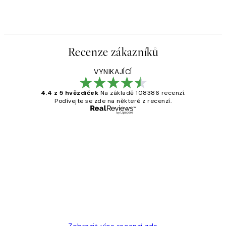
Recenze zákazníků
VYNIKAJÍCÍ
4.4 z 5 hvězdiček
Na základě 108386 recenzí.
Podívejte se zde na některé z recenzí.
Ověřený kupující
Recenze
zákazníků
Perfection
3 dub
Lucia D
Zobrazit více recenzí zde