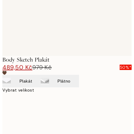
images
Body Sketch Plakát
489,50 Kč
979 Kč
50%*
Plakát
Plátno
Vybrat velikost