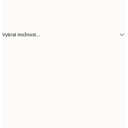
Vybrat možnost...
161
21x30 cm
32