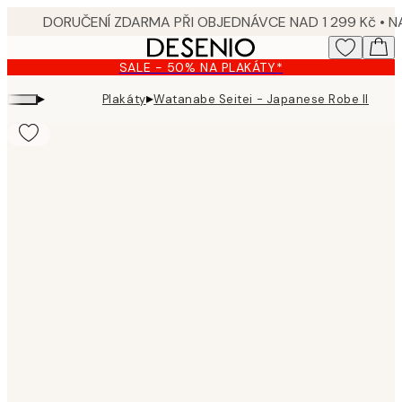
Skip
to
main
SALE - 50% NA PLAKÁTY*
content.
▸
▸
Plakáty
Watanabe Seitei - Japanese Robe Illustra
Product
images