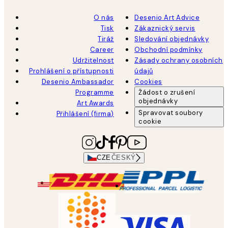
O nás
Desenio Art Advice
Tisk
Zákaznický servis
Tiráž
Sledování objednávky
Career
Obchodní podmínky
Udržitelnost
Zásady ochrany osobních
Prohlášení o přístupnosti
údajů
Desenio Ambassador
Cookies
Programme
Žádost o zrušení
objednávky
Art Awards
Spravovat soubory
Přihlášení (firma)
cookie
CZE
ČESKÝ