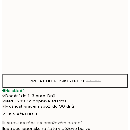
249,50
30x40 cm
49
462,50
50x70 cm
92
626,50
70x100 cm
1 25
Frame
options
PŘIDAT DO KOŠÍKU
-
161 KČ
322 KČ
Na skladě
Dodání do 1-3 prac. Dnů
Nad 1 299 Kč doprava zdarma.
Možnost vrácení zboží do 90 dnů
POPIS VÝROBKU
Ilustrovaná róba na oranžovém pozadí
Ilustrace japonského šatu v béžové barvě