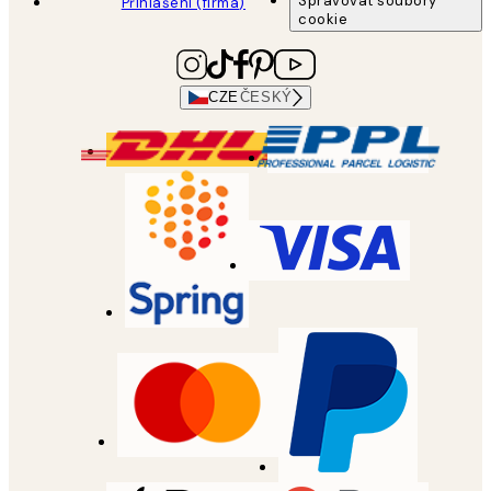
Spravovat soubory
Přihlášení (firma)
cookie
CZE
ČESKÝ