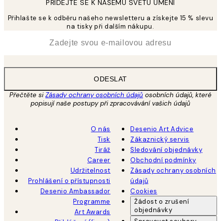
PŘIDEJTE SE K NAŠEMU SVĚTU UMĚNÍ
Přihlašte se k odběru našeho newsletteru a získejte 15 % slevu
na tisky při dalším nákupu.
*
Email
ODESLAT
Přečtěte si
Zásady ochrany osobních údajů
osobních údajů, které
popisují naše postupy při zpracovávání vašich údajů
O nás
Desenio Art Advice
Tisk
Zákaznický servis
Tiráž
Sledování objednávky
Career
Obchodní podmínky
Udržitelnost
Zásady ochrany osobních
Prohlášení o přístupnosti
údajů
Desenio Ambassador
Cookies
Programme
Žádost o zrušení
objednávky
Art Awards