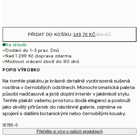
Frame
options
PŘIDAT DO KOŠÍKU
-
149,70 KČ
499 KČ
Na skladě
Dodání do 1-3 prac. Dnů
Nad 1 299 Kč doprava zdarma.
Možnost vrácení zboží do 90 dnů
POPIS VÝROBKU
Na tomhle plakátu je krásně detailně vyobrazená sušená
rostlina v černobílých odstínech. Monochromatická paleta
působí nadčasově a jistě doplní interiér v jakémkoli stylu.
Tenhle plakát vašemu prostoru dodá eleganci a poslouží
jako skvělý přírůstek do nástěnné galerie, zejména ve
spojení s dalšími botanickými nebo černobílými kousky.
18785-5
Přečtěte si více o našich produktech