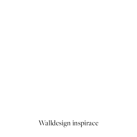
50%*
Eye of Love Plakát
Od 92 Kč
184 Kč
Walldesign inspirace