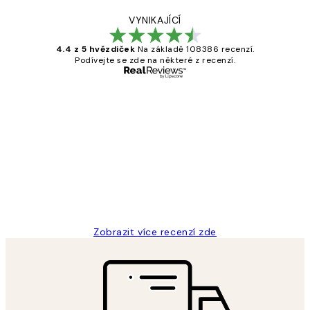
VYNIKAJÍCÍ
4.4 z 5 hvězdiček
Na základě 108386 recenzí.
Podívejte se zde na některé z recenzí.
Ověřený kupující
Recenze
zákazníků
Perfection
3 dub
Lucia D
Zobrazit více recenzí zde