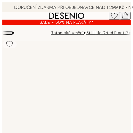
Skip
to
main
SALE - 50% NA PLAKÁTY*
content.
▸
▸
Botanické umění
Still Life Dried Plant Pla
Product
images