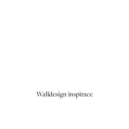
50%*
Cup of Cafe Latte Plakát
Od 161 Kč
322 Kč
Walldesign inspirace