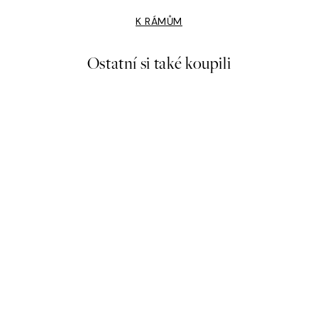
K RÁMŮM
Ostatní si také koupili