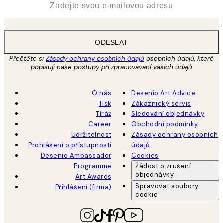
ODESLAT
Přečtěte si
Zásady ochrany osobních údajů
osobních údajů, které
popisují naše postupy při zpracovávání vašich údajů
O nás
Desenio Art Advice
Tisk
Zákaznický servis
Tiráž
Sledování objednávky
Career
Obchodní podmínky
Udržitelnost
Zásady ochrany osobních
Prohlášení o přístupnosti
údajů
Desenio Ambassador
Cookies
Programme
Žádost o zrušení
objednávky
Art Awards
Spravovat soubory
Přihlášení (firma)
cookie