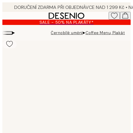
Skip
to
main
SALE - 50% NA PLAKÁTY*
content.
▸
▸
Černobílé umění
Coffee Menu, Plakát
Product
images