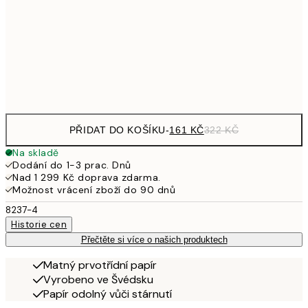
462,50
50x70 cm
92
Frame
options
PŘIDAT DO KOŠÍKU
-
161 KČ
322 KČ
Na skladě
Dodání do 1-3 prac. Dnů
Nad 1 299 Kč doprava zdarma.
Možnost vrácení zboží do 90 dnů
8237-4
Historie cen
Přečtěte si více o našich produktech
Matný prvotřídní papír
Vyrobeno ve Švédsku
Papír odolný vůči stárnutí