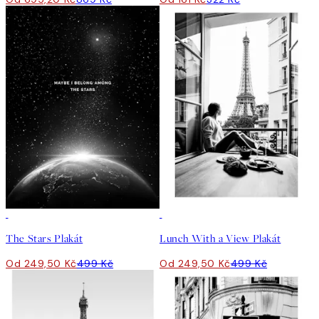
50%*
50%*
The Stars Plakát
Lunch With a View Plakát
Od 249,50 Kč
499 Kč
Od 249,50 Kč
499 Kč