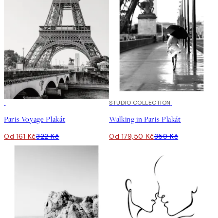
50%*
50%*
STUDIO COLLECTION
Paris Voyage Plakát
Walking in Paris Plakát
Od 161 Kč
322 Kč
Od 179,50 Kč
359 Kč