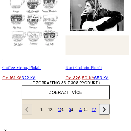
50%*
50%*
Coffee Menu, Plakát
Kurt Cobain Plakát
Od 161 Kč
322 Kč
Od 326,50 Kč
653 Kč
JE ZOBRAZENO 36 Z 398 PRODUKTŮ
ZOBRAZIT VÍCE
1
2
3
4
…
12