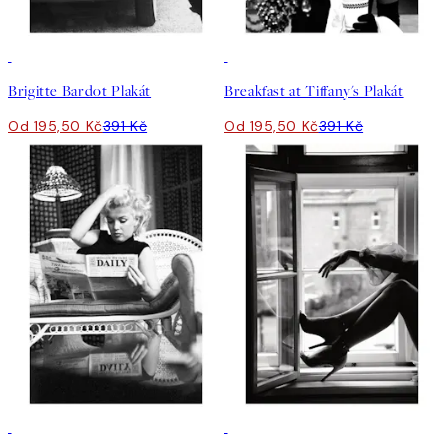
50%*
50%*
Brigitte Bardot Plakát
Breakfast at Tiffany's Plakát
Od 195,50 Kč
391 Kč
Od 195,50 Kč
391 Kč
50%*