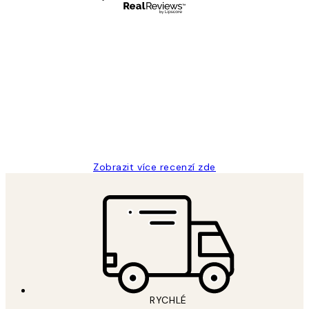
Ověřený kupující
Recenze
zákazníků
Perfection
3 dub
Lucia D
Zobrazit více recenzí zde
RYCHLÉ