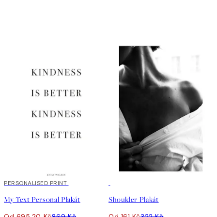
20%*
PERSONALISED PRINT
50%*
My Text Personal Plakát
Shoulder Plakát
Od 695,20 Kč
869 Kč
Od 161 Kč
322 Kč