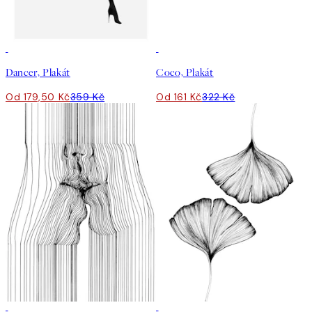
50%*
50%*
Dancer, Plakát
Coco, Plakát
Od 179,50 Kč
359 Kč
Od 161 Kč
322 Kč
50%*
50%*