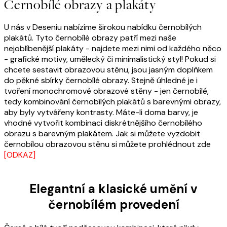
Černobílé obrazy a plakáty
U nás v Deseniu nabízíme širokou nabídku černobílých
plakátů. Tyto černobílé obrazy patří mezi naše
nejoblíbenější plakáty - najdete mezi nimi od každého něco
- grafické motivy, umělecký či minimalistický styl! Pokud si
chcete sestavit obrazovou stěnu, jsou jasným doplňkem
do pěkné sbírky černobílé obrazy. Stejně úhledné je i
tvoření monochromové obrazové stěny - jen černobílé,
tedy kombinování černobílých plakátů s barevnými obrazy,
aby byly vytvářeny kontrasty. Máte-li doma barvy, je
vhodné vytvořit kombinaci diskrétnějšího černobílého
obrazu s barevným plakátem. Jak si můžete vyzdobit
černobílou obrazovou stěnu si můžete prohlédnout zde
[ODKAZ]
Elegantní a klasické umění v
černobílém provedení