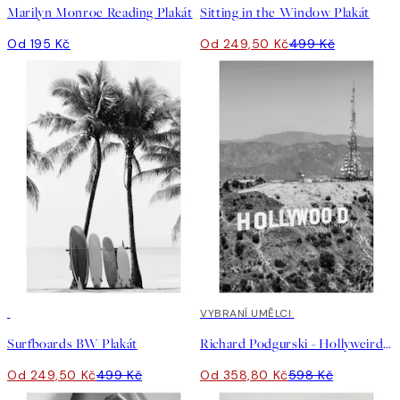
Marilyn Monroe Reading Plakát
Sitting in the Window Plakát
Od 195 Kč
Od 249,50 Kč
499 Kč
50%*
40%*
VYBRANÍ UMĚLCI
Surfboards BW Plakát
Richard Podgurski - Hollyweird Plakát
Od 249,50 Kč
499 Kč
Od 358,80 Kč
598 Kč