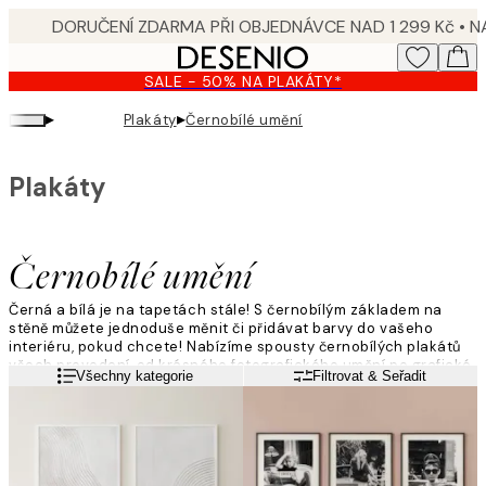
Skip
to
main
SALE - 50% NA PLAKÁTY*
content.
▸
▸
Plakáty
Černobílé umění
Plakáty
Černobílé umění
Černá a bílá je na tapetách stále! S černobílým základem na
stěně můžete jednoduše měnit či přidávat barvy do vašeho
interiéru, pokud chcete! Nabízíme spousty černobílých plakátů
všech provedení, od krásného fotografického umění po grafické
Přečtěte si více
Všechny kategorie
Filtrovat & Seřadit
ilustrace a černobílé motivy.