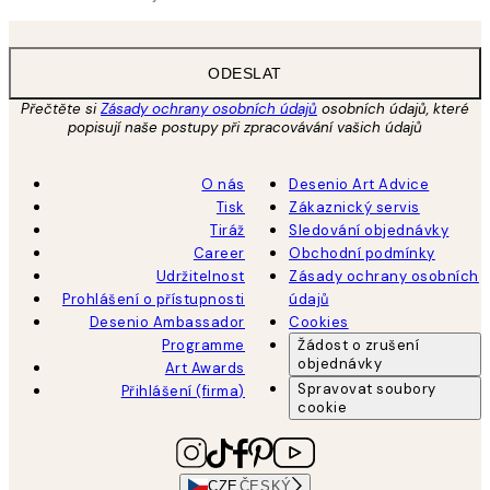
ODESLAT
Přečtěte si
Zásady ochrany osobních údajů
osobních údajů, které
popisují naše postupy při zpracovávání vašich údajů
O nás
Desenio Art Advice
Tisk
Zákaznický servis
Tiráž
Sledování objednávky
Career
Obchodní podmínky
Udržitelnost
Zásady ochrany osobních
Prohlášení o přístupnosti
údajů
Desenio Ambassador
Cookies
Programme
Žádost o zrušení
objednávky
Art Awards
Spravovat soubory
Přihlášení (firma)
cookie
CZE
ČESKÝ