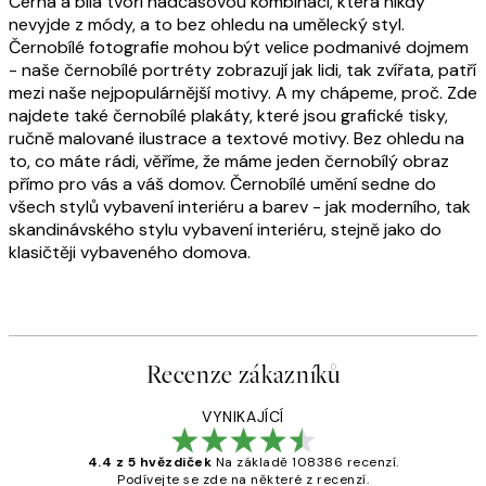
Černá a bílá tvoří nadčasovou kombinaci, která nikdy
nevyjde z módy, a to bez ohledu na umělecký styl.
Černobílé fotografie mohou být velice podmanivé dojmem
- naše černobílé portréty zobrazují jak lidi, tak zvířata, patří
mezi naše nejpopulárnější motivy. A my chápeme, proč. Zde
najdete také černobílé plakáty, které jsou grafické tisky,
ručně malované ilustrace a textové motivy. Bez ohledu na
to, co máte rádi, věříme, že máme jeden černobílý obraz
přímo pro vás a váš domov. Černobílé umění sedne do
všech stylů vybavení interiéru a barev - jak moderního, tak
skandinávského stylu vybavení interiéru, stejně jako do
klasičtěji vybaveného domova.
Recenze zákazníků
VYNIKAJÍCÍ
4.4 z 5 hvězdiček
Na základě 108386 recenzí.
Podívejte se zde na některé z recenzí.