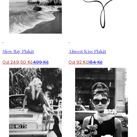
50%*
50%*
Slow Bay Plakát
Almost Kiss Plakát
Od 249,50 Kč
499 Kč
Od 92 Kč
184 Kč