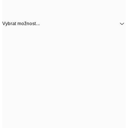
Vybrat možnost...
299
30x40 cm
59