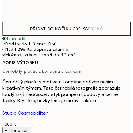
Frame
options
PŘIDAT DO KOŠÍKU
-
299 KČ
598 KČ
Na skladě
Dodání do 1-3 prac. Dnů
Nad 1 299 Kč doprava zdarma.
Možnost vrácení zboží do 90 dnů
POPIS VÝROBKU
Černobílý plakát z Londýna s taxíkem
Černobílý plakát s motivem Londýna pořízen naším
kreativním týmem. Tato černobílá fotografie zobrazuje
londýnský nadčasový styl, pompézní budovy a černé
taxíky. Bílý okraj hezky lemuje motiv plakátu.
Studio Cosmopolitan
11363-5
Historie cen