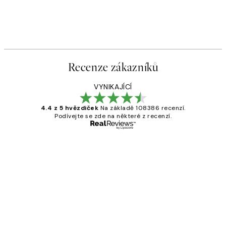
Recenze zákazníků
VYNIKAJÍCÍ
4.4 z 5 hvězdiček
Na základě 108386 recenzí.
Podívejte se zde na některé z recenzí.
Ověřený kupující
Recenze
zákazníků
Perfection
3 dub
Lucia D