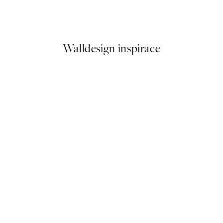
London Arch Plakát
Od 299 Kč
598 Kč
Walldesign inspirace