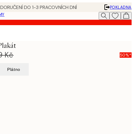
 DORUČENÍ DO 1-3 PRACOVNÍCH DNÍ
POKLADNA
MY
Plakát
9 Kč
50%*
Plátno