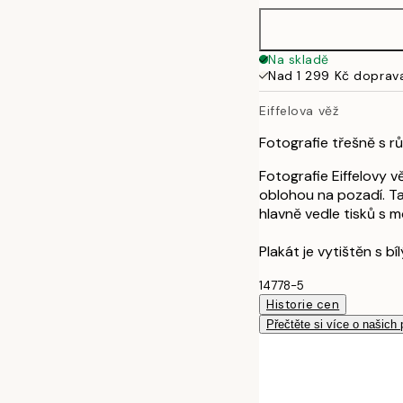
50x70 cm
Na skladě
Nad 1 299 Kč doprav
70x100 cm
Eiffelova věž
Fotografie třešně s rů
Fotografie Eiffelovy 
oblohou na pozadí. Ta
hlavně vedle tisků s m
Plakát je vytištěn s b
14778-5
Historie cen
Přečtěte si více o našich