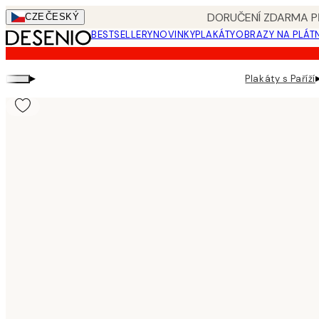
Skip
DORUČENÍ ZDARMA PŘ
CZE
ČESKÝ
to
BESTSELLERY
NOVINKY
PLAKÁTY
OBRAZY NA PLÁT
main
content.
▸
Plakáty s Paříží