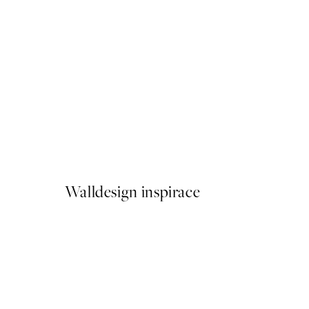
50%*
Love Beige Plakát
Od 92 Kč
184 Kč
Walldesign inspirace