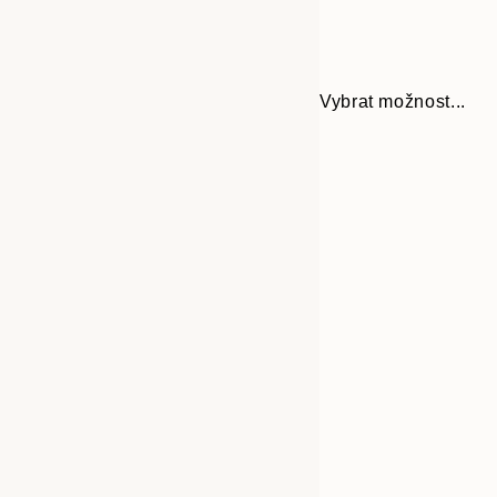
Vybrat možnost...
Frame
30x40 cm
options
40x50 cm