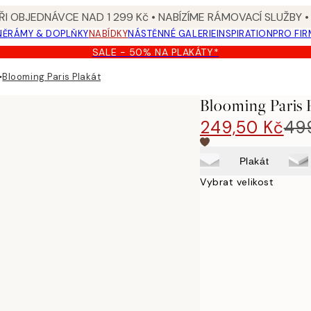
I OBJEDNÁVCE NAD 1 299 Kč • NABÍZÍME RÁMOVACÍ SLUŽBY •
NĚ
RÁMY & DOPLŇKY
NABÍDKY
NÁSTĚNNÉ GALERIE
INSPIRATION
PRO FIR
SALE - 50% NA PLAKÁTY*
▸
Blooming Paris Plakát
Blooming Paris 
249,50 Kč
49
Plakát
Vybrat velikost