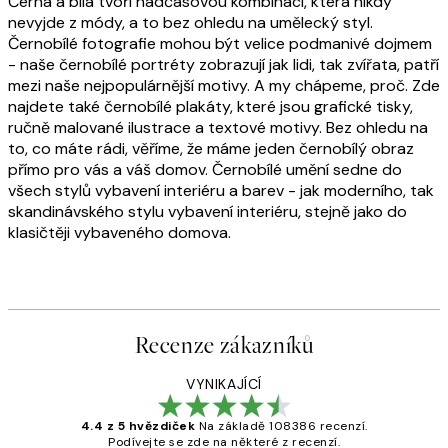
Černá a bílá tvoří nadčasovou kombinaci, která nikdy
nevyjde z módy, a to bez ohledu na umělecký styl.
Černobílé fotografie mohou být velice podmanivé dojmem
- naše černobílé portréty zobrazují jak lidi, tak zvířata, patří
mezi naše nejpopulárnější motivy. A my chápeme, proč. Zde
najdete také černobílé plakáty, které jsou grafické tisky,
ručně malované ilustrace a textové motivy. Bez ohledu na
to, co máte rádi, věříme, že máme jeden černobílý obraz
přímo pro vás a váš domov. Černobílé umění sedne do
všech stylů vybavení interiéru a barev - jak moderního, tak
skandinávského stylu vybavení interiéru, stejně jako do
klasičtěji vybaveného domova.
Recenze zákazníků
VYNIKAJÍCÍ
4.4 z 5 hvězdiček
Na základě 108386 recenzí.
Podívejte se zde na některé z recenzí.