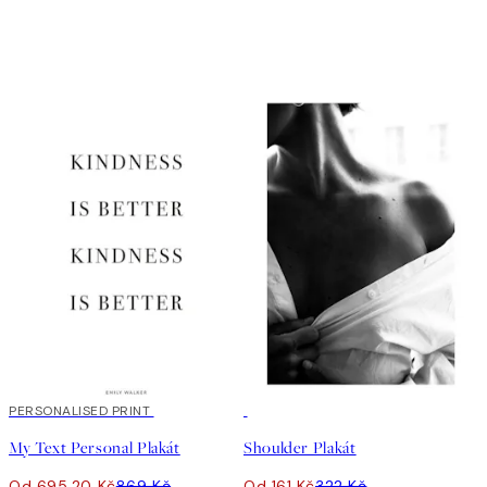
20%*
PERSONALISED PRINT
50%*
My Text Personal Plakát
Shoulder Plakát
Od 695,20 Kč
869 Kč
Od 161 Kč
322 Kč