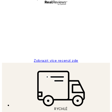
Ověřený kupující
Recenze
zákazníků
Perfection
3 dub
Lucia D
Zobrazit více recenzí zde
RYCHLÉ