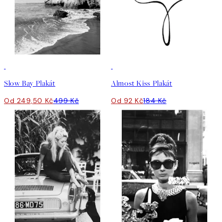
50%*
50%*
Slow Bay Plakát
Almost Kiss Plakát
Od 249,50 Kč
499 Kč
Od 92 Kč
184 Kč