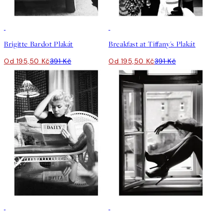
50%*
50%*
Brigitte Bardot Plakát
Breakfast at Tiffany's Plakát
Od 195,50 Kč
391 Kč
Od 195,50 Kč
391 Kč
50%*