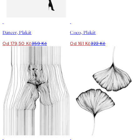
50%*
50%*
Dancer, Plakát
Coco, Plakát
Od 179,50 Kč
359 Kč
Od 161 Kč
322 Kč
50%*
50%*