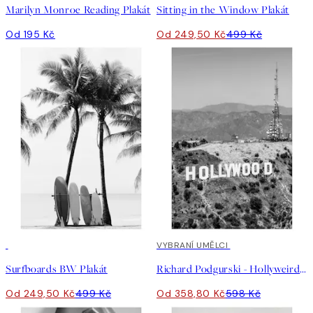
Marilyn Monroe Reading Plakát
Sitting in the Window Plakát
Od 195 Kč
Od 249,50 Kč
499 Kč
50%*
40%*
VYBRANÍ UMĚLCI
Surfboards BW Plakát
Richard Podgurski - Hollyweird Plakát
Od 249,50 Kč
499 Kč
Od 358,80 Kč
598 Kč