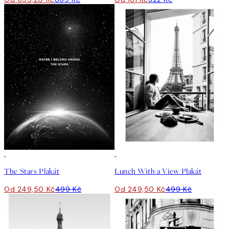
50%*
50%*
The Stars Plakát
Lunch With a View Plakát
Od 249,50 Kč
499 Kč
Od 249,50 Kč
499 Kč