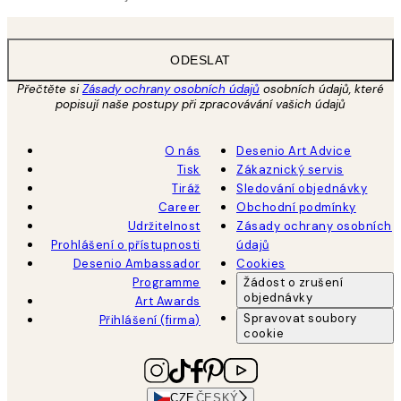
ODESLAT
Přečtěte si
Zásady ochrany osobních údajů
osobních údajů, které
popisují naše postupy při zpracovávání vašich údajů
O nás
Desenio Art Advice
Tisk
Zákaznický servis
Tiráž
Sledování objednávky
Career
Obchodní podmínky
Udržitelnost
Zásady ochrany osobních
Prohlášení o přístupnosti
údajů
Desenio Ambassador
Cookies
Programme
Žádost o zrušení
objednávky
Art Awards
Spravovat soubory
Přihlášení (firma)
cookie
CZE
ČESKÝ