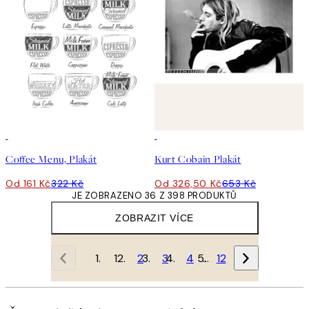
50%*
50%*
Coffee Menu, Plakát
Kurt Cobain Plakát
Od 161 Kč
322 Kč
Od 326,50 Kč
653 Kč
JE ZOBRAZENO 36 Z 398 PRODUKTŮ
ZOBRAZIT VÍCE
1
2
3
4
…
12