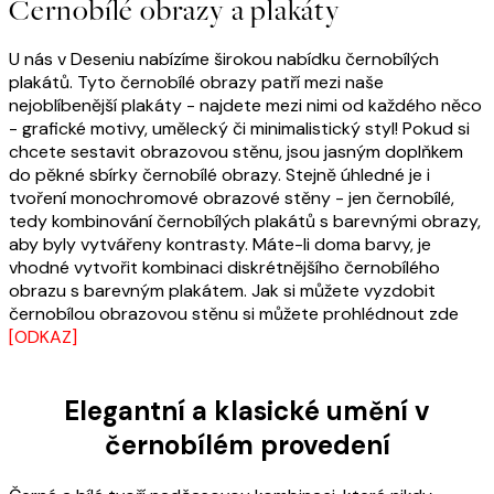
Černobílé obrazy a plakáty
U nás v Deseniu nabízíme širokou nabídku černobílých
plakátů. Tyto černobílé obrazy patří mezi naše
nejoblíbenější plakáty - najdete mezi nimi od každého něco
- grafické motivy, umělecký či minimalistický styl! Pokud si
chcete sestavit obrazovou stěnu, jsou jasným doplňkem
do pěkné sbírky černobílé obrazy. Stejně úhledné je i
tvoření monochromové obrazové stěny - jen černobílé,
tedy kombinování černobílých plakátů s barevnými obrazy,
aby byly vytvářeny kontrasty. Máte-li doma barvy, je
vhodné vytvořit kombinaci diskrétnějšího černobílého
obrazu s barevným plakátem. Jak si můžete vyzdobit
černobílou obrazovou stěnu si můžete prohlédnout zde
[ODKAZ]
Elegantní a klasické umění v
černobílém provedení