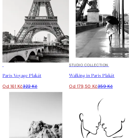
50%*
50%*
STUDIO COLLECTION
Paris Voyage Plakát
Walking in Paris Plakát
Od 161 Kč
322 Kč
Od 179,50 Kč
359 Kč