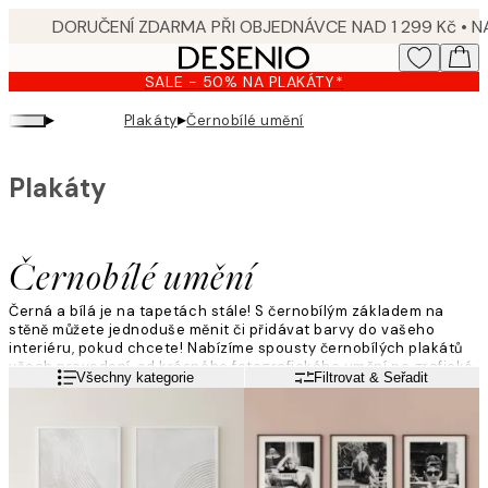
Skip
to
main
SALE - 50% NA PLAKÁTY*
content.
▸
▸
Plakáty
Černobílé umění
Plakáty
Černobílé umění
Černá a bílá je na tapetách stále! S černobílým základem na
stěně můžete jednoduše měnit či přidávat barvy do vašeho
interiéru, pokud chcete! Nabízíme spousty černobílých plakátů
všech provedení, od krásného fotografického umění po grafické
Přečtěte si více
Všechny kategorie
Filtrovat & Seřadit
ilustrace a černobílé motivy.