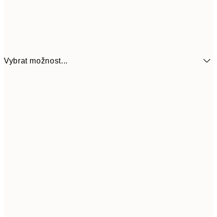
Vybrat možnost...
92
13x18 cm
18