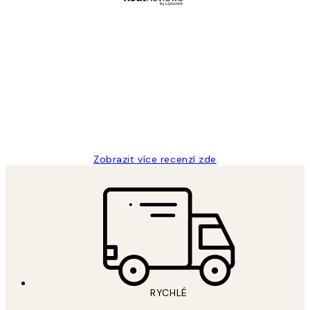
Ověřený kupující
Recenze
zákazníků
Perfection
3 dub
Lucia D
Zobrazit více recenzí zde
RYCHLÉ