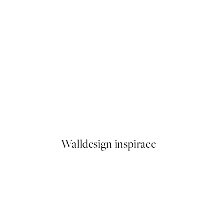
50%*
Graphic Costa Rica Plakát
Od 92 Kč
184 Kč
Walldesign inspirace