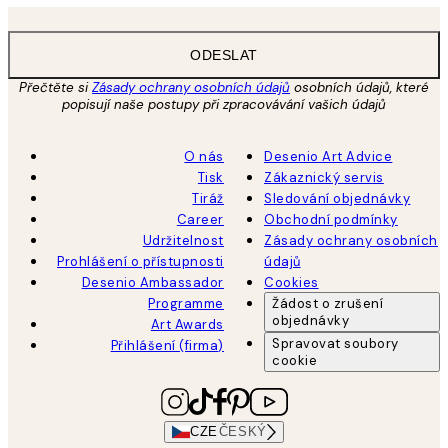
ODESLAT
Přečtěte si
Zásady ochrany osobních údajů
osobních údajů, které
popisují naše postupy při zpracovávání vašich údajů
O nás
Desenio Art Advice
Tisk
Zákaznický servis
Tiráž
Sledování objednávky
Career
Obchodní podmínky
Udržitelnost
Zásady ochrany osobních
Prohlášení o přístupnosti
údajů
Desenio Ambassador
Cookies
Programme
Žádost o zrušení
objednávky
Art Awards
Spravovat soubory
Přihlášení (firma)
cookie
CZE
ČESKÝ