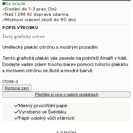
Na skladě
Dodání do 1-3 prac. Dnů
Nad 1 299 Kč doprava zdarma.
Možnost vrácení zboží do 90 dnů
POPIS VÝROBKU
Žlutý grafický citron
Umělecký plakát citrónu s modrým pozadím
Tento grafická plakát vás zavede na pobřeží Amalfi v Itálii.
Dodejte vašim zdem trochu barev pomocí tohoto plakátu
s motivem citrónu ve žluté a modré barvě.
17098-3
Historie cen
Přečtěte si více o našich produktech
Matný prvotřídní papír
Vyrobeno ve Švédsku
Papír odolný vůči stárnutí
K RÁMŮM