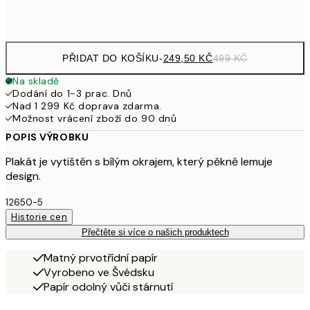
Frame
options
PŘIDAT DO KOŠÍKU
-
249,50 KČ
499 KČ
Na skladě
Dodání do 1-3 prac. Dnů
Nad 1 299 Kč doprava zdarma.
Možnost vrácení zboží do 90 dnů
POPIS VÝROBKU
Plakát je vytištěn s bílým okrajem, který pěkně lemuje
design.
12650-5
Historie cen
Přečtěte si více o našich produktech
Matný prvotřídní papír
Vyrobeno ve Švédsku
Papír odolný vůči stárnutí