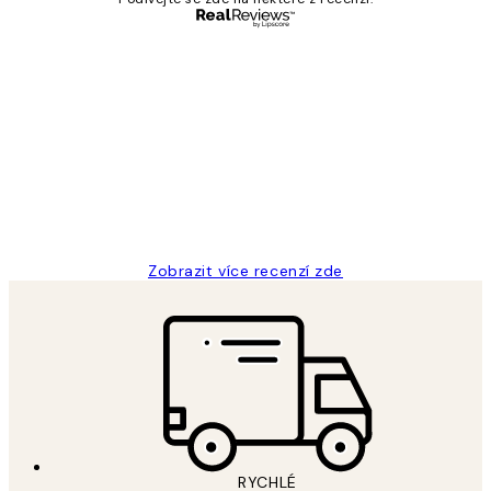
Ověřený kupující
Recenze
zákazníků
Perfection
3 dub
Lucia D
Zobrazit více recenzí zde
RYCHLÉ