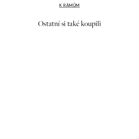
K RÁMŮM
Ostatní si také koupili