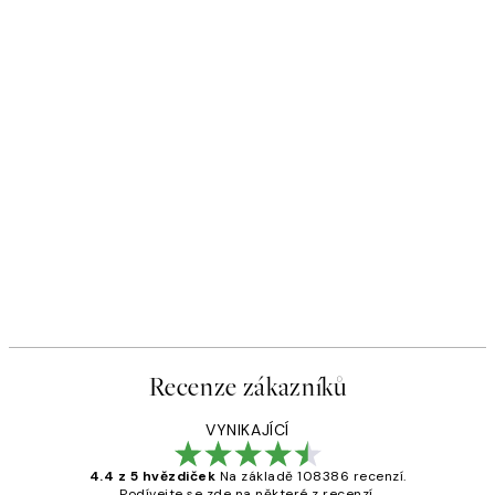
Recenze zákazníků
VYNIKAJÍCÍ
4.4 z 5 hvězdiček
Na základě 108386 recenzí.
Podívejte se zde na některé z recenzí.