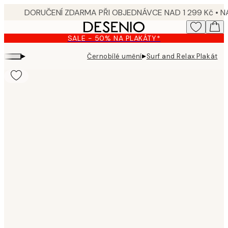
Skip
to
main
SALE - 50% NA PLAKÁTY*
content.
▸
▸
Černobílé umění
Surf and Relax Plakát
Product
images