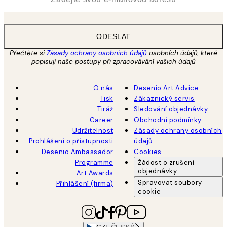
ODESLAT
Přečtěte si
Zásady ochrany osobních údajů
osobních údajů, které
popisují naše postupy při zpracovávání vašich údajů
O nás
Desenio Art Advice
Tisk
Zákaznický servis
Tiráž
Sledování objednávky
Career
Obchodní podmínky
Udržitelnost
Zásady ochrany osobních
Prohlášení o přístupnosti
údajů
Desenio Ambassador
Cookies
Programme
Žádost o zrušení
objednávky
Art Awards
Spravovat soubory
Přihlášení (firma)
cookie