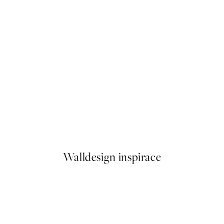
50%*
Cowgirl Nap Plakát
Od 249,50 Kč
499 Kč
Walldesign inspirace