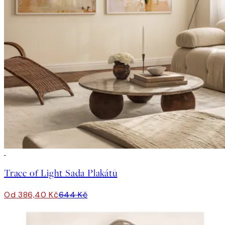
-40%
Trace of Light Sada Plakátů
Od 386,40 Kč
644 Kč