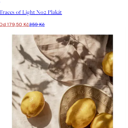
50%*
Traces of Light No2 Plakát
Od 179,50 Kč
359 Kč