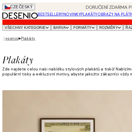
Skip
DORUČENÍ ZDARMA PŘ
CZE
ČESKÝ
to
BESTSELLERY
NOVINKY
PLAKÁTY
OBRAZY NA PLÁT
main
content.
VŠECHNY KATEGORIE
BARVA
FORMÁTY
ROZMĚRY
ŘA
▸
Desenio
Plakáty
Plakáty
Zde najdete celou naši nabídku stylových plakátů a tisků! Nabízím
populární tisky a exkluzivní motivy, abyste jakožto zákazníci vžd
Přečtěte si více