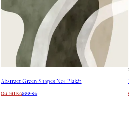
50%*
Abstract Green Shapes No1 Plakát
Od 161 Kč
322 Kč