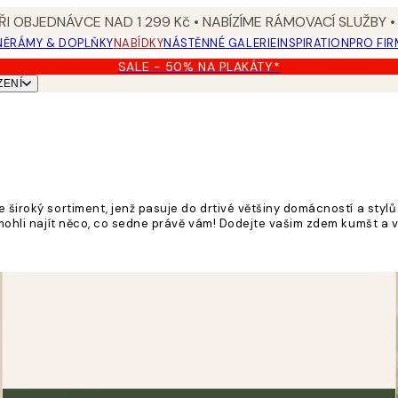
I OBJEDNÁVCE NAD 1 299 Kč • NABÍZÍME RÁMOVACÍ SLUŽBY •
NĚ
RÁMY & DOPLŇKY
NABÍDKY
NÁSTĚNNÉ GALERIE
INSPIRATION
PRO FIR
SALE - 50% NA PLAKÁTY*
ZENÍ
e široký sortiment, jenž pasuje do drtivé většiny domácností a styl
y mohli najít něco, co sedne právě vám! Dodejte vašim zdem kumšt a