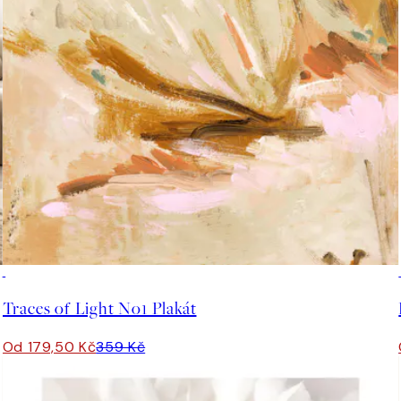
50%*
Traces of Light No1 Plakát
Od 179,50 Kč
359 Kč