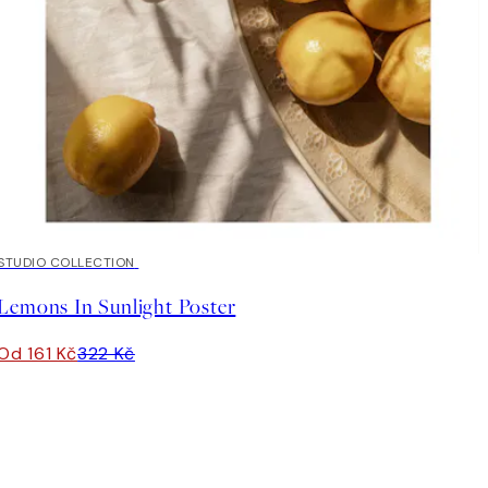
50%*
STUDIO COLLECTION
Lemons In Sunlight Poster
Od 161 Kč
322 Kč