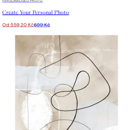
20%*
PERSONALISED PHOTO
Vytvořte Umění
Create Your Personal Photo
Od 559,20 Kč
699 Kč