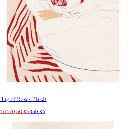
50%*
Hug of Roses Plakát
Od 179,50 Kč
359 Kč