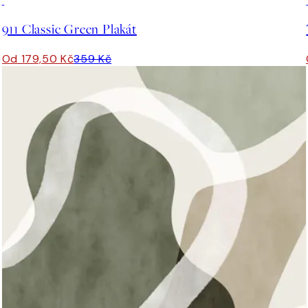
50%*
911 Classic Green Plakát
Od 179,50 Kč
359 Kč