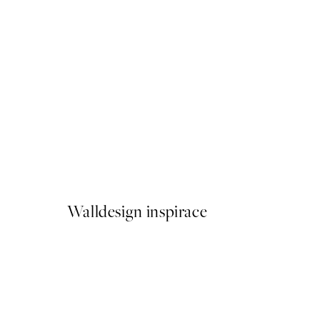
Summer Still Life Plakát
Od 322 Kč
Walldesign inspirace