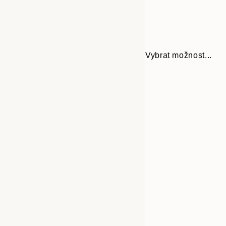
Vybrat možnost...
Frame
30x40 cm
options