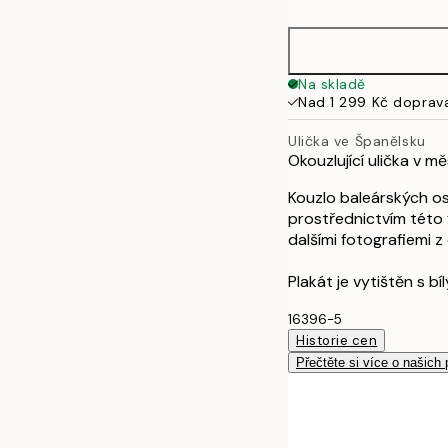
50x70 cm
Na skladě
Nad 1 299 Kč doprav
Ulička ve Španělsku
Okouzlující ulička v m
Kouzlo baleárských o
prostřednictvím této 
dalšími fotografiemi z
Plakát je vytištěn s b
16396-5
Historie cen
Přečtěte si více o našich