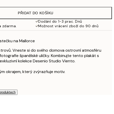
462,50 Kč
925 Kč
PŘIDAT DO KOŠÍKU
Dodání do 1-3 prac. Dnů
a zdarma.
Možnost vrácení zboží do 90 dnů
ěstečku na Mallorce
strovů. Vneste si do svého domova ostrovní atmosféru
fotografie španělské uličky. Kombinujte tento plakát s
 exkluzivní kolekce Desenio Studio Viento.
ílým okrajem, který zvýrazňuje motiv.
 produktech