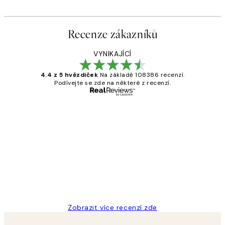
Recenze zákazníků
VYNIKAJÍCÍ
4.4 z 5 hvězdiček
Na základě 108386 recenzí.
Podívejte se zde na některé z recenzí.
Ověřený kupující
Recenze
zákazníků
Perfection
3 dub
Lucia D
Zobrazit více recenzí zde