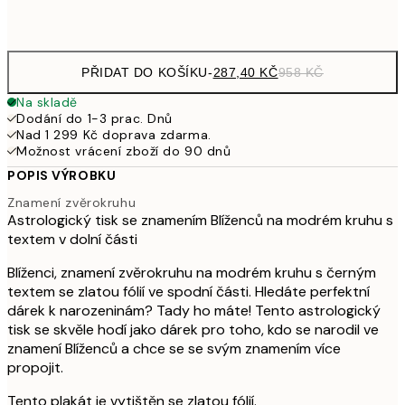
Frame
options
PŘIDAT DO KOŠÍKU
-
287,40 KČ
958 KČ
Na skladě
Dodání do 1-3 prac. Dnů
Nad 1 299 Kč doprava zdarma.
Možnost vrácení zboží do 90 dnů
POPIS VÝROBKU
Znamení zvěrokruhu
Astrologický tisk se znamením Blíženců na modrém kruhu s
textem v dolní části
Blíženci, znamení zvěrokruhu na modrém kruhu s černým
textem se zlatou fólií ve spodní části. Hledáte perfektní
dárek k narozeninám? Tady ho máte! Tento astrologický
tisk se skvěle hodí jako dárek pro toho, kdo se narodil ve
znamení Blíženců a chce se se svým znamením více
propojit.
Tento plakát je vytištěn se zlatou fólií.