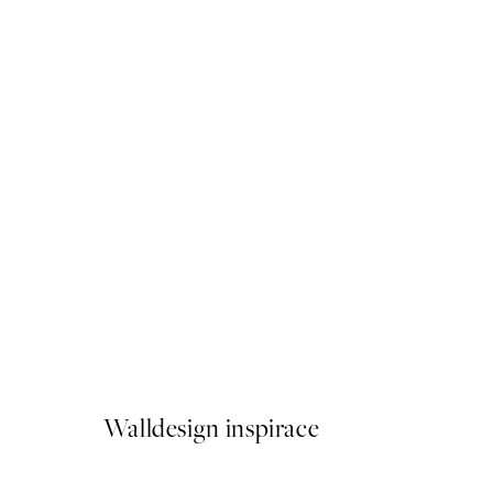
50%*
Flirty Fox Plakát
Od 161 Kč
322 Kč
Walldesign inspirace