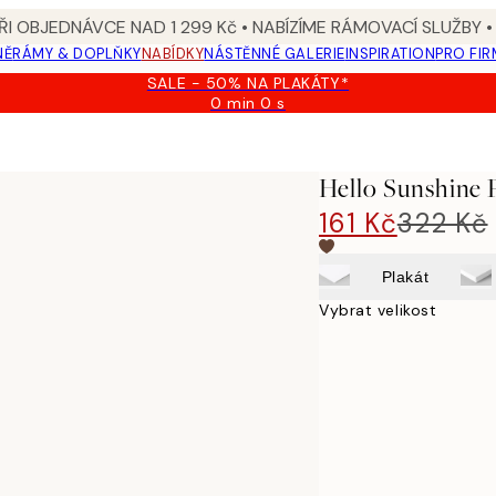
I OBJEDNÁVCE NAD 1 299 Kč • NABÍZÍME RÁMOVACÍ SLUŽBY •
NĚ
RÁMY & DOPLŇKY
NABÍDKY
NÁSTĚNNÉ GALERIE
INSPIRATION
PRO FIR
SALE - 50% NA PLAKÁTY*
0 min
0 s
Platné
do:
2026-
08-
Hello Sunshine 
09
161 Kč
322 Kč
Plakát
Vybrat velikost