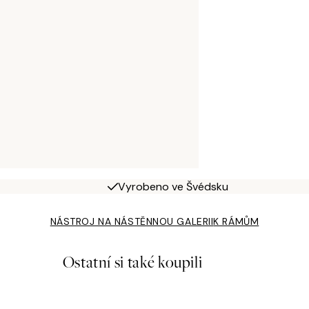
Vyrobeno ve Švédsku
NÁSTROJ NA NÁSTĚNNOU GALERII
K RÁMŮM
Ostatní si také koupili