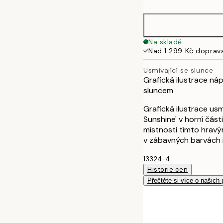
30x40 cm
Na skladě
Nad 1 299 Kč doprav
Usmívající se slunce
Grafická ilustrace náp
sluncem
Grafická ilustrace usm
Sunshine' v horní část
místnosti tímto hrav
v zábavných barvách 
13324-4
Historie cen
Přečtěte si více o našich