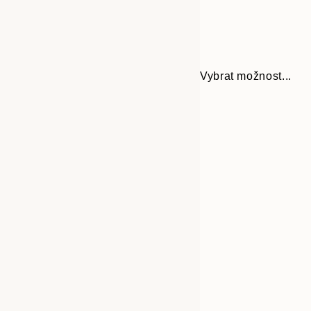
Vybrat možnost...
Frame
21x30 cm
options