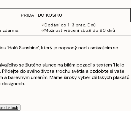
249,50 Kč
499 Kč
PŘIDAT DO KOŠÍKU
Dodání do 1-3 prac. Dnů
a zdarma.
Možnost vrácení zboží do 90 dnů
isu 'Haló Sunshine', který je napsaný nad usmívajícím se
ívajícího se žlutého slunce na bílém pozadí s textem 'Hello
i. Přidejte do svého života trochu světla a ozdobte si vaše
ým a barevným uměním. Máme široký výběr dětských plakátů
i designech.
 produktech