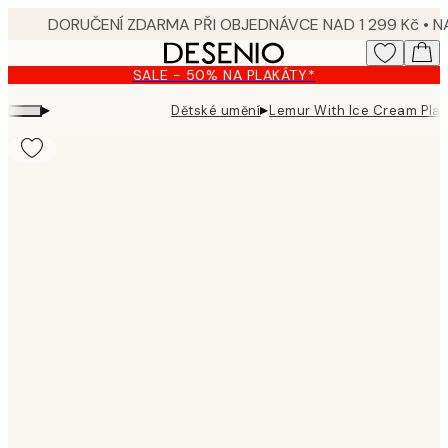
Skip
to
main
SALE - 50% NA PLAKÁTY*
content.
▸
▸
Dětské umění
Lemur With Ice Cream Plak
Product
images