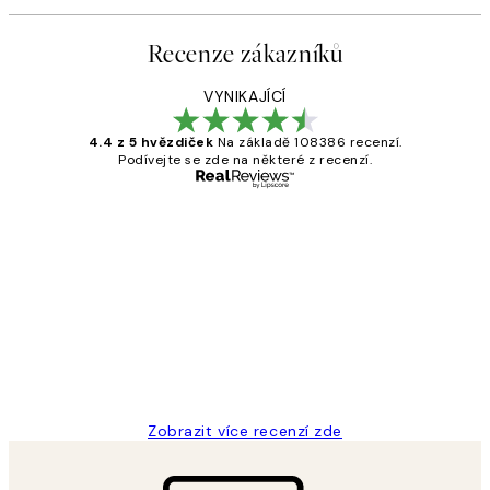
Recenze zákazníků
VYNIKAJÍCÍ
4.4 z 5 hvězdiček
Na základě 108386 recenzí.
Podívejte se zde na některé z recenzí.
Ověřený kupující
Recenze
zákazníků
Perfection
3 dub
Lucia D
Zobrazit více recenzí zde