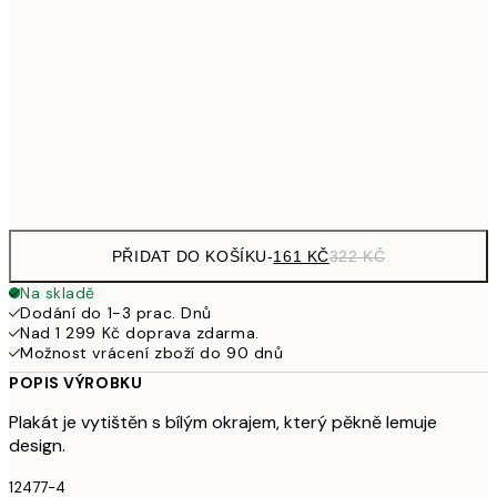
249,50
30x40 cm
49
462,50
50x70 cm
92
Frame
options
PŘIDAT DO KOŠÍKU
-
161 KČ
322 KČ
Na skladě
Dodání do 1-3 prac. Dnů
Nad 1 299 Kč doprava zdarma.
Možnost vrácení zboží do 90 dnů
POPIS VÝROBKU
Plakát je vytištěn s bílým okrajem, který pěkně lemuje
design.
12477-4