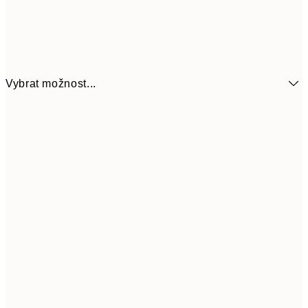
Vybrat možnost...
161
21x30 cm
32