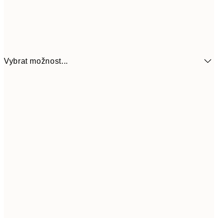
Vybrat možnost...
92
13x18 cm
18