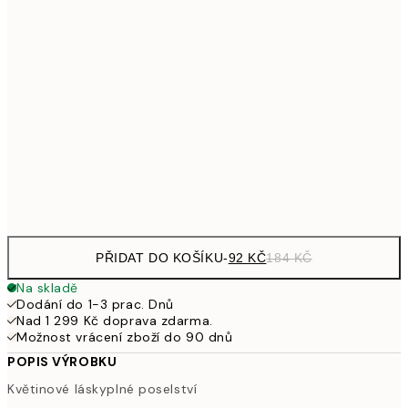
161
21x30 cm
32
249,50
30x40 cm
49
462,50
50x70 cm
92
Frame
options
PŘIDAT DO KOŠÍKU
-
92 KČ
184 KČ
Na skladě
Dodání do 1-3 prac. Dnů
Nad 1 299 Kč doprava zdarma.
Možnost vrácení zboží do 90 dnů
POPIS VÝROBKU
Květinové láskyplné poselství