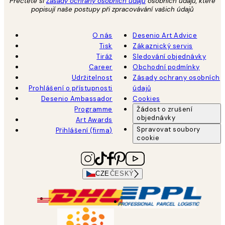
Přečtěte si
Zásady ochrany osobních údajů
osobních údajů, které
popisují naše postupy při zpracovávání vašich údajů
O nás
Desenio Art Advice
Tisk
Zákaznický servis
Tiráž
Sledování objednávky
Career
Obchodní podmínky
Udržitelnost
Zásady ochrany osobních
Prohlášení o přístupnosti
údajů
Desenio Ambassador
Cookies
Programme
Žádost o zrušení
objednávky
Art Awards
Spravovat soubory
Přihlášení (firma)
cookie
CZE
ČESKÝ