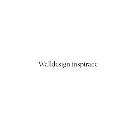
50%*
Aarhus Plakát
Od 161 Kč
322 Kč
Walldesign inspirace